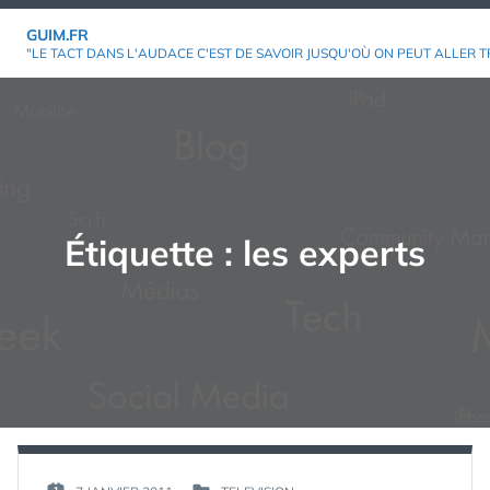
Aller
GUIM.FR
au
"LE TACT DANS L'AUDACE C'EST DE SAVOIR JUSQU'OÙ ON PEUT ALLER T
contenu
Étiquette :
les experts
PAR :