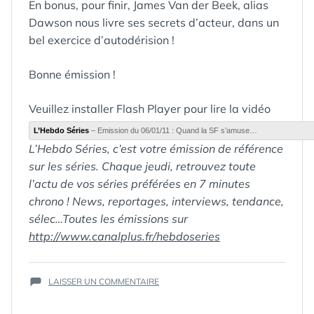
En bonus, pour finir, James Van der Beek, alias
Dawson nous livre ses secrets d’acteur, dans un
bel exercice d’autodérision !
Bonne émission !
Veuillez installer Flash Player pour lire la vidéo
L’Hebdo Séries
– Emission du 06/01/11 : Quand la SF s’amuse…
L’Hebdo Séries, c’est votre émission de référence
ÉTIQUETTES :
CANAL+
,
CANALPLUS
,
sur les séries. Chaque jeudi, retrouvez toute
DAWSON
,
l’actu de vos séries préférées en 7 minutes
EUREKA
,
chrono ! News, reportages, interviews, tendance,
FACEBOOK
,
HEBDO
,
sélec…Toutes les émissions sur
HEROES
,
http://www.canalplus.fr/hebdoseries
JAMES VAN
DER BEEK
,
JANE LYNCH
,
SUR
LES
LAISSER UN COMMENTAIRE
QUAND
EXPERTS
,
LA
LOST
,
MI-5
,