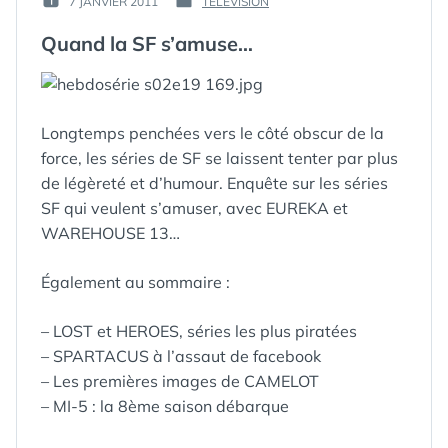
7 JANVIER 2011
TELEVISION
PUBLIÉ
PUBLIÉ
GUIM
LE :
DANS
Quand la SF s’amuse…
Longtemps penchées vers le côté obscur de la
force, les séries de SF se laissent tenter par plus
de légèreté et d’humour. Enquête sur les séries
SF qui veulent s’amuser, avec EUREKA et
WAREHOUSE 13…
Également au sommaire :
– LOST et HEROES, séries les plus piratées
– SPARTACUS à l’assaut de facebook
– Les premières images de CAMELOT
– MI-5 : la 8ème saison débarque