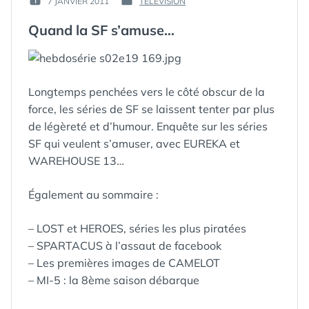
7 JANVIER 2011
TELEVISION
PUBLIÉ
PUBLIÉ
GUIM
LE :
DANS
Quand la SF s’amuse…
Longtemps penchées vers le côté obscur de la
force, les séries de SF se laissent tenter par plus
de légèreté et d’humour. Enquête sur les séries
SF qui veulent s’amuser, avec EUREKA et
WAREHOUSE 13…
Également au sommaire :
– LOST et HEROES, séries les plus piratées
– SPARTACUS à l’assaut de facebook
– Les premières images de CAMELOT
– MI-5 : la 8ème saison débarque