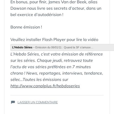
En bonus, pour finir, James Van der Beek, alias
Dawson nous livre ses secrets d’acteur, dans un
bel exercice d’autodérision !
Bonne émission !
Veuillez installer Flash Player pour lire la vidéo
L’Hebdo Séries
– Emission du 06/01/11 : Quand la SF s’amuse…
L’Hebdo Séries, c’est votre émission de référence
ÉTIQUETTES :
CANAL+
,
CANALPLUS
,
sur les séries. Chaque jeudi, retrouvez toute
DAWSON
,
l’actu de vos séries préférées en 7 minutes
EUREKA
,
chrono ! News, reportages, interviews, tendance,
FACEBOOK
,
HEBDO
,
sélec…Toutes les émissions sur
HEROES
,
http://www.canalplus.fr/hebdoseries
JAMES VAN
DER BEEK
,
JANE LYNCH
,
SUR
LES
LAISSER UN COMMENTAIRE
QUAND
EXPERTS
,
LA
LOST
,
MI-5
,