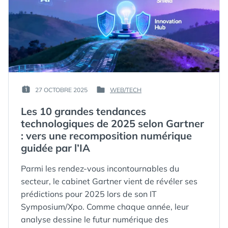
PERSONNALITÉ
ET
DE
LA
MARQUE
PERSONNALITÉ
EN
DE
MARQUE
2025
EN
? »
2025
?
PAR :
27 OCTOBRE 2025
WEB/TECH
PUBLIÉ
PUBLIÉ
GUIM
LE :
DANS
Les 10 grandes tendances
technologiques de 2025 selon Gartner
: vers une recomposition numérique
guidée par l’IA
Parmi les rendez-vous incontournables du
secteur, le cabinet Gartner vient de révéler ses
prédictions pour 2025 lors de son IT
Symposium/Xpo. Comme chaque année, leur
analyse dessine le futur numérique des