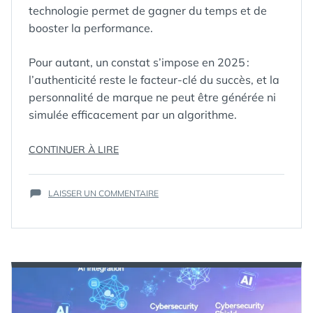
technologie permet de gagner du temps et de
booster la performance.
Pour autant, un constat s’impose en 2025 :
l’authenticité reste le facteur-clé du succès, et la
personnalité de marque ne peut être générée ni
simulée efficacement par un algorithme.
« L’INTELLIGENCE
CONTINUER À LIRE
ARTIFICIELLE,
ÉTIQUETTES :
IA
,
LEVIER
INTELLIGENCE
SUR
LAISSER UN COMMENTAIRE
PUISSANT…
ARTIFICIELLE
L’INTELLIGENCE
MAIS
ARTIFICIELLE,
QUELLE
LEVIER
PLACE
PUISSANT…
POUR
MAIS
L’HUMAIN
QUELLE
PLACE
ET
POUR
LA
L’HUMAIN