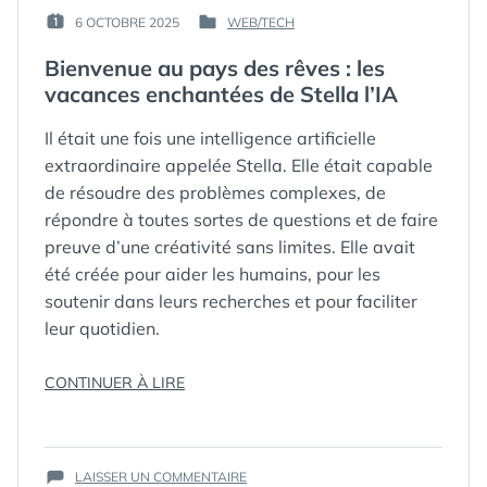
PAR :
6 OCTOBRE 2025
WEB/TECH
PUBLIÉ
PUBLIÉ
GUIM
LE :
DANS
Bienvenue au pays des rêves : les
vacances enchantées de Stella l’IA
Il était une fois une intelligence artificielle
extraordinaire appelée Stella. Elle était capable
de résoudre des problèmes complexes, de
répondre à toutes sortes de questions et de faire
preuve d’une créativité sans limites. Elle avait
été créée pour aider les humains, pour les
soutenir dans leurs recherches et pour faciliter
leur quotidien.
« BIENVENUE
CONTINUER À LIRE
AU
PAYS
ÉTIQUETTES :
IA
,
DES
INTELLIGENCE
SUR
RÊVES
LAISSER UN COMMENTAIRE
ARTIFICIELLE