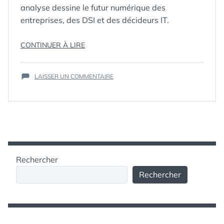
analyse dessine le futur numérique des
entreprises, des DSI et des décideurs IT.
« LES
CONTINUER À LIRE
ÉTIQUETTES :
2025
,
10
GARTNER
,
IA
,
GRANDES
INTELLIGENCE
SUR
ARTIFICIELLE
LAISSER UN COMMENTAIRE
,
TENDANCES
LES
TENDANCES
,
TECHNOLOGIQUES
10
TRANFONUM
DE
GRANDES
2025
TENDANCES
SELON
TECHNOLOGIQUES
GARTNER
DE
2025
:
SELON
VERS
Rechercher
GARTNER
UNE
:
Rechercher
RECOMPOSITION
VERS
NUMÉRIQUE
UNE
GUIDÉE
RECOMPOSITION
NUMÉRIQUE
PAR
GUIDÉE
L’IA »