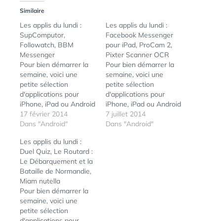
Similaire
Les applis du lundi :
Les applis du lundi :
SupComputor,
Facebook Messenger
Followatch, BBM
pour iPad, ProCam 2,
Messenger
Pixter Scanner OCR
Pour bien démarrer la
Pour bien démarrer la
semaine, voici une
semaine, voici une
petite sélection
petite sélection
d'applications pour
d'applications pour
iPhone, iPad ou Android
iPhone, iPad ou Android
que je vous
17 février 2014
que je vous
7 juillet 2014
recommande.
Dans "Android"
recommande...
Dans "Android"
SupComputor Êtes-
Facebook Messenger
Les applis du lundi :
vous fort en maths et
pour iPad La
Duel Quiz, Le Routard :
en calcul mental ? Vous
messagerie
Le Débarquement et la
allez pouvoir le
instantannée de
Bataille de Normandie,
découvrir et tenter de
Facebook a désormais
Miam nutella
challenger le Super
son app dédiée au
Pour bien démarrer la
Computer de Bull...
format de l'iPad.
semaine, voici une
Vous pouvez voir ici une
Télécharger Facebook
petite sélection
petite…
Messenger pour iPad —
d'applications pour