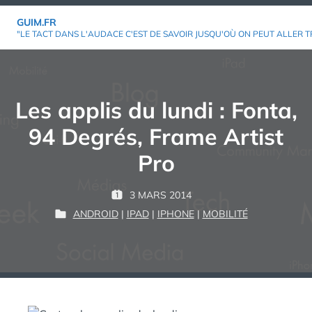
Aller
GUIM.FR
au
"LE TACT DANS L'AUDACE C'EST DE SAVOIR JUSQU'OÙ ON PEUT ALLER T
contenu
Les applis du lundi : Fonta,
94 Degrés, Frame Artist
Pro
P
3 MARS 2014
P
G
A
ANDROID
|
IPAD
|
IPHONE
|
MOBILITÉ
U
P
U
R
B
U
I
L
B
M
:
I
L
É
I
L
É
E