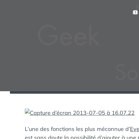
P
U
B
L
I
É
L
E
:
L’une des fonctions les plus méconnue d’
Eve
est sans doute la possibilité d’ajouter à un