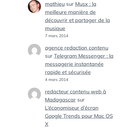
mathieu
sur
Musx : la
meilleure manière de
découvrir et partager de la
musique
7 mars 2014
agence redaction contenu
sur
Telegram Messenger : la
messagerie instantanée
rapide et sécurisée
4 mars 2014
redacteur contenu web à
Madagascar
sur
L’économiseur d’écran
Google Trends pour Mac OS
X