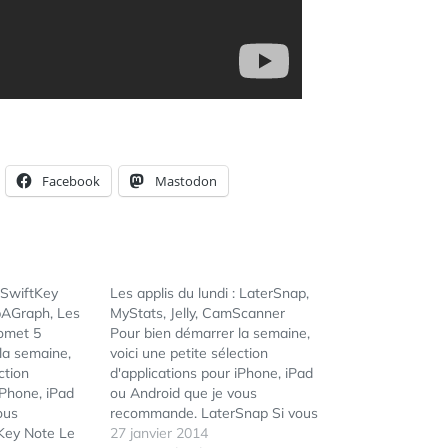
Facebook
Mastodon
: SwiftKey
Les applis du lundi : LaterSnap,
pAGraph, Les
MyStats, Jelly, CamScanner
omet 5
Pour bien démarrer la semaine,
la semaine,
voici une petite sélection
ction
d'applications pour iPhone, iPad
iPhone, iPad
ou Android que je vous
ous
recommande. LaterSnap Si vous
Key Note Le
êtes utilisateur de SnapChat,
27 janvier 2014