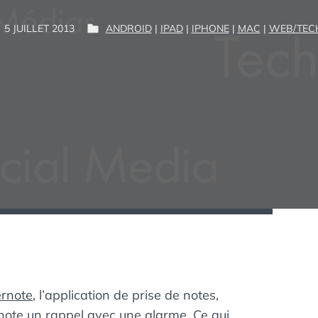
P
5 JUILLET 2013
ANDROID
|
IPAD
|
IPHONE
|
MAC
|
WEB/TEC
P
G
A
U
U
R
B
I
L
M
:
I
É
D
A
N
S
rnote
, l’application de prise de notes,
e note un rappel avec une alarme. Ce qui