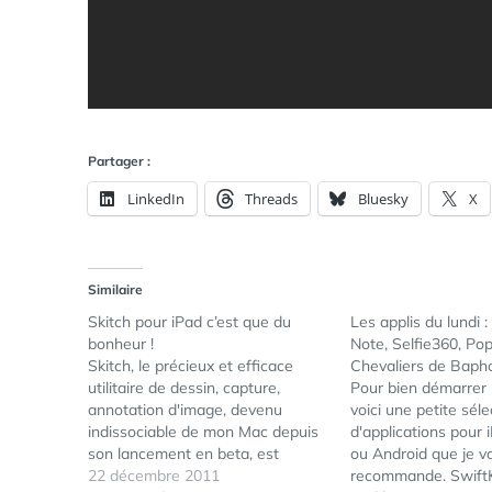
Partager :
LinkedIn
Threads
Bluesky
X
Similaire
Skitch pour iPad c’est que du
Les applis du lundi 
bonheur !
Note, Selfie360, Po
Skitch, le précieux et efficace
Chevaliers de Baph
utilitaire de dessin, capture,
Pour bien démarrer 
annotation d'image, devenu
voici une petite séle
indissociable de mon Mac depuis
d'applications pour 
son lancement en beta, est
ou Android que je v
désormais disponible pour nos
22 décembre 2011
recommande. Swift