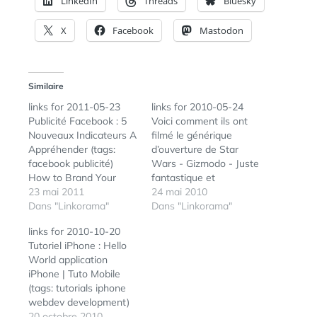
LinkedIn
Threads
Bluesky
X
Facebook
Mastodon
Similaire
links for 2011-05-23
links for 2010-05-24
Publicité Facebook : 5
Voici comment ils ont
Nouveaux Indicateurs A
filmé le générique
Appréhender (tags:
d’ouverture de Star
facebook publicité)
Wars - Gizmodo - Juste
How to Brand Your
fantastique et
Blog’s YouTube
23 mai 2011
ingénieux ! (tags:
24 mai 2010
Channel (tags: youtube
Dans "Linkorama"
starwars) La presse sur
Dans "Linkorama"
brand howto
iPad [eMag] La presse
links for 2010-10-20
socialmedia video
sur l’iPad, c’est un
Tutoriel iPhone : Hello
tutorial) Optimisez votre
accès plus simple, plus
World application
blog pour Facebook | Le
rapide, dématérialisé et
iPhone | Tuto Mobile
Journal du Blog Avec
surtout un contenu plus
(tags: tutorials iphone
l’arrivée du bouton like
riche, plus dense et plus
webdev development)
et d’une façon générale
vivant, du…
Tutoriel, débuter avec
20 octobre 2010