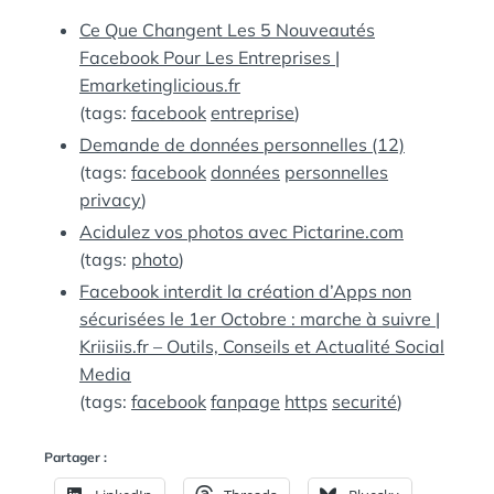
:
S
Ce Que Changent Les 5 Nouveautés
Facebook Pour Les Entreprises |
Emarketinglicious.fr
(tags:
facebook
entreprise
)
Demande de données personnelles (12)
(tags:
facebook
données
personnelles
privacy
)
Acidulez vos photos avec Pictarine.com
(tags:
photo
)
Facebook interdit la création d’Apps non
sécurisées le 1er Octobre : marche à suivre |
Kriisiis.fr – Outils, Conseils et Actualité Social
Media
(tags:
facebook
fanpage
https
securité
)
Partager :