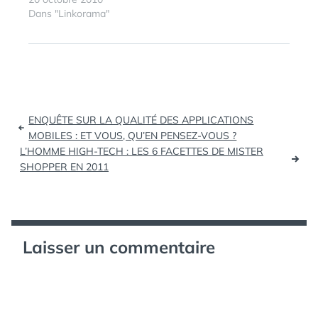
de l’Opengraph,
l'IPhone SDK | Blog MTI
Dans "Linkorama"
Facebook représente
(tags: iphone dev
une source…
tutorials) Simple Hello
World Tutorial - iPhone
SDK - Mac Forums
(tags: iphone dev
tutorials development
Navigation
programming software
ENQUÊTE SUR LA QUALITÉ DES APPLICATIONS
tutorial) The Evolution
de
MOBILES : ET VOUS, QU’EN PENSEZ-VOUS ?
of the Geek…
L’HOMME HIGH-TECH : LES 6 FACETTES DE MISTER
l’article
SHOPPER EN 2011
Laisser un commentaire