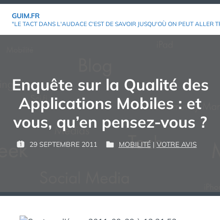
Aller
GUIM.FR
au
"LE TACT DANS L'AUDACE C'EST DE SAVOIR JUSQU'OÙ ON PEUT ALLER T
contenu
Enquête sur la Qualité des
Applications Mobiles : et
vous, qu’en pensez-vous ?
P
29 SEPTEMBRE 2011
MOBILITÉ
|
VOTRE AVIS
P
P
G
A
U
U
U
R
B
B
I
L
L
M
:
I
I
É
É
L
D