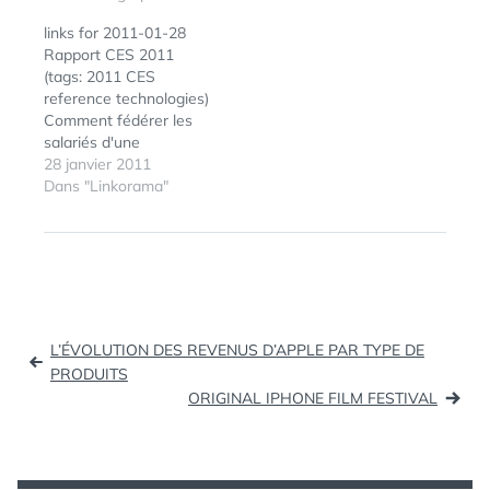
links for 2011-01-28
Rapport CES 2011
(tags: 2011 CES
reference technologies)
Comment fédérer les
salariés d'une
entreprise autour de sa
28 janvier 2011
marque employeur? -
Dans "Linkorama"
Le blog de Julien Cotte
ÉTIQUETTES :
CHIFFRES
,
(tags: socialnetworks
HTML5
,
hr) Scoop it, ou
INFOGRAPHIE
,
comment devenir
INTERNET
,
WEB
Curator Scoop it, un
outil que j'affectionne
Navigation
particulièrement ! (tags:
L’ÉVOLUTION DES REVENUS D’APPLE PAR TYPE DE
curation) Social Media
de
PRODUITS
… or Social
ORIGINAL IPHONE FILM FESTIVAL
l’article
Blogmarking?…