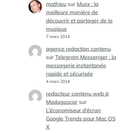
mathieu
sur
Musx : la
meilleure manière de
découvrir et partager de la
musique
7 mars 2014
agence redaction contenu
sur
Telegram Messenger : la
messagerie instantanée
rapide et sécurisée
4 mars 2014
redacteur contenu web à
Madagascar
sur
L’économiseur d’écran
Google Trends pour Mac OS
X