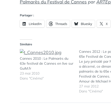
Palmarès du Festival de Cannes
par
ARTEp
Partager :
LinkedIn
Threads
Bluesky
X
Similaire
Cannes 2012 : Le p
65e Festival de Ca
Cannes 2010 : Le Palmarès du
Le jury présidé par 
63e festival de Cannes en live sur
a décerné, ce diman
GuiM.fr
palmarès de la 65e 
23 mai 2010
Festival de Cannes. 
Dans "Cinéma"
Amour de Michael H
président du jury ini
27 mai 2012
performance des de
Dans "Cinéma"
Jean-Louis Trintigna
Emmanuelle Riva. Gr
Reality…