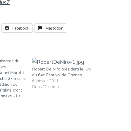
lus7
Facebook
Mastodon
almarès du
nnes
Robert De Niro présidera le jury
Nanni Moretti
du 64e Festival de Cannes
che 27 mai, le
6 janvier 2011
édition du
Dans "Cinéma"
Palme d'or :
aneke - Le
ste sur la
ÉTIQUETTES :
CANNES
,
ux acteurs,
CANNES2011
,
nt et
CÉRÉMONIE
and prix :
DE CLÔTURE
,
CINÉMA
,