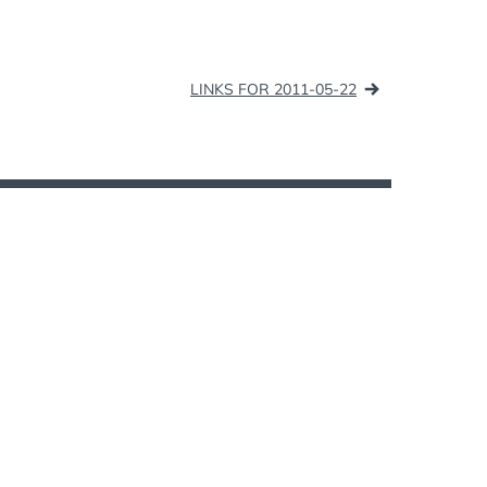
FESTIVAL
,
PALMARÈS
,
PALME D'OR
LINKS FOR 2011-05-22