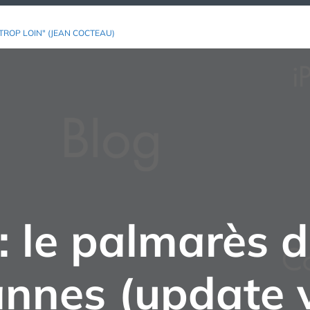
TROP LOIN" (JEAN COCTEAU)
 le palmarès d
nnes (update 