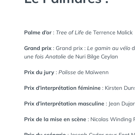
Palme d’or
:
Tree of Life
de Terrence Malick
Grand prix
: Grand prix :
Le gamin au vélo
d
une fois Anatolie
de Nuri Bilge Ceylan
Prix du jury
:
Polisse
de Maïwenn
Prix d’interprétation féminine
: Kirsten Du
Prix d’interprétation masculine
: Jean Duja
Prix de la mise en scène
: Nicolas Winding 
Prix du scénario
: Joseph Cedar pour
Foot N