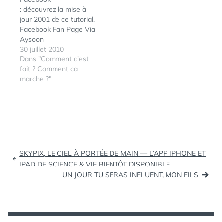
mise…
: découvrez la mise à
jour 2001 de ce tutorial.
Facebook Fan Page Via
Aysoon
ÉTIQUETTES :
BEEF
,
BOLOGNA
,
30 juillet 2010
BOVINE
Dans "Comment c'est
SPONGIFORM
fait ? Comment ca
ENCEPHALOPATHY
,
marche ?"
CHICKEN
,
CHICKEN
NUGGET
,
FOOD
SAFETY
INSPECTION
SERVICE
,
HOT DOG
,
MEAT
,
MECAHNICALLY
Navigation
SEPARATED MEAT
,
SKYPIX, LE CIEL À PORTÉE DE MAIN — L’APP IPHONE ET
de
PEPPERONI
,
PORK
,
IPAD DE SCIENCE & VIE BIENTÔT DISPONIBLE
TURKEY
,
USDA
UN JOUR TU SERAS INFLUENT, MON FILS
l’article