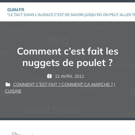
Aller
GUIM.FR
au
"LE TACT DANS L'AUDACE C'EST DE SAVOIR JUSQU'OÙ ON PEUT ALLER T
contenu
Comment c’est fait les
nuggets de poulet ?
P
12 AVRIL 2011
P
G
A
COMMENT C'EST FAIT ? COMMENT CA MARCHE ?
|
U
U
R
P
CUISINE
B
I
U
L
M
:
B
I
L
É
I
L
É
E
D