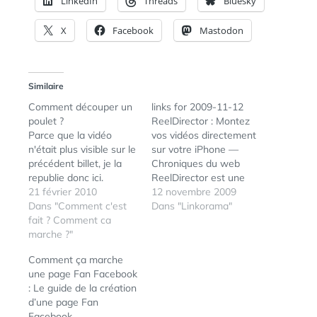
LinkedIn
Threads
Bluesky
X
Facebook
Mastodon
Similaire
Comment découper un
links for 2009-11-12
poulet ?
ReelDirector : Montez
Parce que la vidéo
vos vidéos directement
n'était plus visible sur le
sur votre iPhone —
précédent billet, je la
Chroniques du web
republie donc ici.
ReelDirector est une
21 février 2010
appli qui vient remplir la
12 novembre 2009
Dans "Comment c'est
promesse de montage
Dans "Linkorama"
fait ? Comment ca
en direct sur l’iPhone.
marche ?"
(tags: iphone) Depuis
l’iPhone, Photographiez,
Comment ça marche
c’est certifié ! » Post »
une page Fan Facebook
Le Monde Numérique
: Le guide de la création
(tags: iphone) MacPlus :
d’une page Fan
TomTom : bientôt une
Facebook