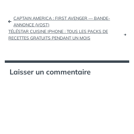
rapportent du trafic
Une étude d'AT Internet
Navigation
révèle que les
CAPTAIN AMERICA : FIRST AVENGER — BANDE-
applications iPhone des
de
ANNONCE (VOST)
sites d'actualité jouent…
TÉLÉSTAR CUISINE IPHONE : TOUS LES PACKS DE
l’article
RECETTES GRATUITS PENDANT UN MOIS
Laisser un commentaire