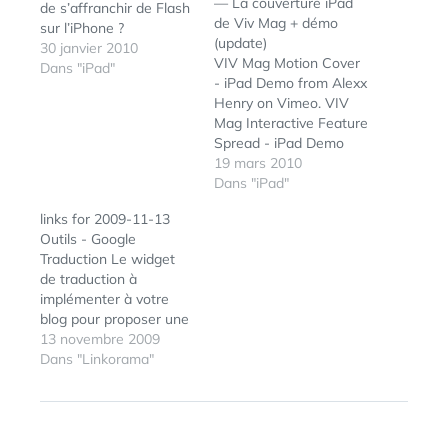
— La couverture iPad
de s’affranchir de Flash
de Viv Mag + démo
sur l’iPhone ?
(update)
30 janvier 2010
VIV Mag Motion Cover
Dans "iPad"
- iPad Demo from Alexx
Henry on Vimeo. VIV
Mag Interactive Feature
Spread - iPad Demo
from Alexx Henry on
19 mars 2010
Vimeo.
Dans "iPad"
links for 2009-11-13
Outils - Google
Traduction Le widget
de traduction à
implémenter à votre
blog pour proposer une
traduction dans 150
13 novembre 2009
langues. par Google.
Dans "Linkorama"
(tags: google traduction
tools widget)
ÉTIQUETTES :
IPAD
,
LogicielMac.com -
IPHONE
,
News : Les apps iPhone
VIMEO