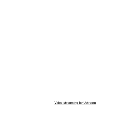
E
A
N
:
S
Video streaming by Ustream