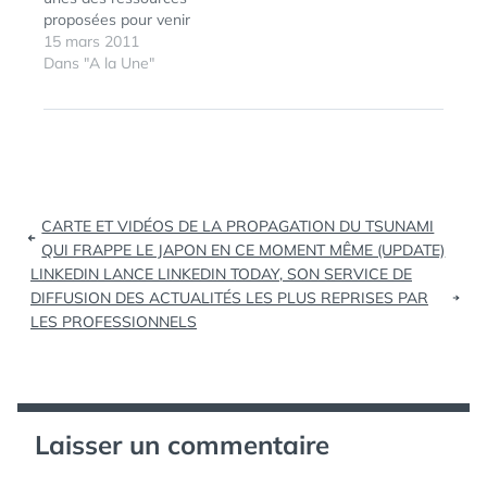
Pacifique : En…
proposées pour venir
en aide et pour
15 mars 2011
ÉTIQUETTES :
CARTE
,
DIRECT
,
s'informer : La page
Dans "A la Une"
EARTHQUAKE
,
Facebook :
JAPON
,
LIVE
,
http://www.facebook.co
PROPAGATION
,
m/japan.tsunami.2011
SENDAI
,
Installer une HelloBar
TOKYO
,
comme sur ce blog pour
TSUNAMI
,
relayer le message
VIDEO
Navigation
d'aide, de soutien, et les
CARTE ET VIDÉOS DE LA PROPAGATION DU TSUNAMI
dispositifs de dons :
de
QUI FRAPPE LE JAPON EN CE MOMENT MÊME (UPDATE)
Explications chez…
LINKEDIN LANCE LINKEDIN TODAY, SON SERVICE DE
l’article
DIFFUSION DES ACTUALITÉS LES PLUS REPRISES PAR
LES PROFESSIONNELS
Laisser un commentaire