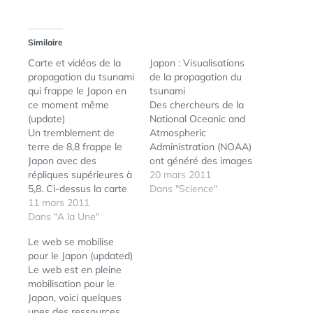
Similaire
Carte et vidéos de la
Japon : Visualisations
propagation du tsunami
de la propagation du
qui frappe le Japon en
tsunami
ce moment même
Des chercheurs de la
(update)
National Oceanic and
Un tremblement de
Atmospheric
terre de 8,8 frappe le
Administration (NOAA)
Japon avec des
ont généré des images
répliques supérieures à
de la propagation du
20 mars 2011
5,8. Ci-dessus la carte
tsunami du 11 mars
Dans "Science"
de la progpagation du
11 mars 2011
2011 à partir des
tsunami que provoque
Dans "A la Une"
données enregistrées
ce tremblement de
dans l’océan Pacifique.
Le web se mobilise
terre, et ci-dessous le
Cette visualisation
pour le Japon (updated)
live en direct du Japon,
montre la répartition
Le web est en pleine
et quelques vidéos qui
des pics d'amplitudes
mobilisation pour le
vont vous donner une
des ondes de surface
Japon, voici quelques
idée de l'ampleur de la…
du tsunami dans le
unes des ressources