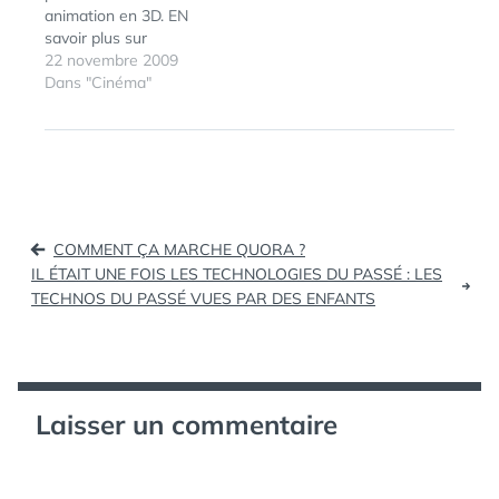
animation en 3D. EN
d'animation 3D, réalisé
savoir plus sur
lors de leur 3ème
http://pigeonimpossible.
22 novembre 2009
année à…
com. Via Suchablog et
Dans "Cinéma"
Whiteblog
ÉTIQUETTES :
3D
,
AGE DE
GLACE
,
ANIMATION
,
COURT
,
SCRAT
Navigation
COMMENT ÇA MARCHE QUORA ?
de
IL ÉTAIT UNE FOIS LES TECHNOLOGIES DU PASSÉ : LES
TECHNOS DU PASSÉ VUES PAR DES ENFANTS
l’article
Laisser un commentaire