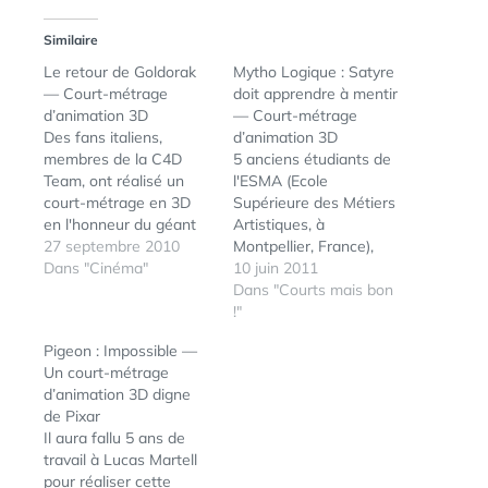
Similaire
Le retour de Goldorak
Mytho Logique : Satyre
— Court-métrage
doit apprendre à mentir
d’animation 3D
— Court-métrage
Des fans italiens,
d’animation 3D
membres de la C4D
5 anciens étudiants de
Team, ont réalisé un
l'ESMA (Ecole
court-métrage en 3D
Supérieure des Métiers
en l'honneur du géant
Artistiques, à
Goldorak. Découvert via
27 septembre 2010
Montpellier, France),
Ufunk. Pour les plus
Dans "Cinéma"
Yannick Vincent,
10 juin 2011
nostalgiques, et en
Guillaume Poitel,
Dans "Courts mais bon
attendant le projet de
Alexandre Belbari,
!"
film The UFO (qui
Amandine Aramini et
Pigeon : Impossible —
semblerait avoir été
Jessica Ambron
Un court-métrage
abandonné), vous
viennent de sortir en
d’animation 3D digne
pouvez revoir ici le
ligne leur court-
de Pixar
dernier combat de
métrage de fin
Il aura fallu 5 ans de
Goldorak dans…
d'études, Mytho
travail à Lucas Martell
Logique. Mytho Logique
pour réaliser cette
est un court-métrage