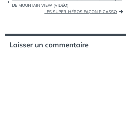
Auront-nous le droit à
de
DE MOUNTAIN VIEW (VIDÉO)
la fonction magique ?...
LES SUPER-HÉROS FAÇON PICASSO
l’article
Laisser un commentaire