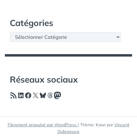
Catégories
Catégories
Réseaux sociaux
Flux RSS
LinkedIn
Facebook
X
Bluesky
Threads
Mastodon
Fièrement propulsé par WordPress
|
Thème: Kawi par
Vincent
Dubroeucq
.