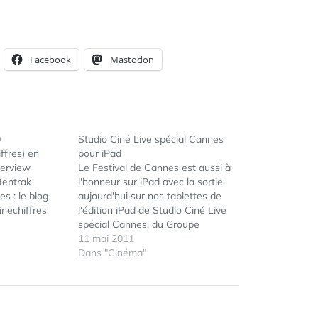
Facebook
Mastodon
0
Studio Ciné Live spécial Cannes
ffres) en
pour iPad
terview
Le Festival de Cannes est aussi à
Rentrak
l'honneur sur iPad avec la sortie
es : le blog
aujourd'hui sur nos tablettes de
inechiffres
l'édition iPad de Studio Ciné Live
ÉTIQUETTES :
(tags: iAd)
spécial Cannes, du Groupe
CINÉ
CHIFFRES
,
Online Web
Express Roularta. L'application
11 mai 2011
CINÉMA
,
ution Image
évènementielle Studio Ciné Live
Dans "Cinéma"
CONGRÈS
,
rs (tags:
spécial Cannes propose un accès
CONGRÈS DES
hot free
gratuit au journal (en kiosque le
EXPLOITANTS
,
11 mai) enrichi de…
DEAUVILLE
,
EXPLOITANTS
,