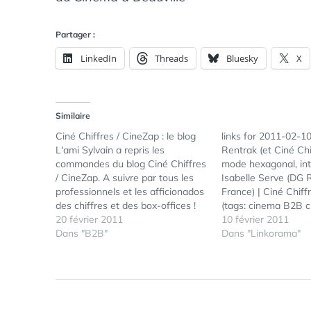
Partager :
LinkedIn
Threads
Bluesky
X
Similaire
Ciné Chiffres / CineZap : le blog
links for 2011-02-1
L'ami Sylvain a repris les
Rentrak (et Ciné Chi
commandes du blog Ciné Chiffres
mode hexagonal, in
/ CineZap. A suivre par tous les
Isabelle Serve (DG 
professionnels et les afficionados
France) | Ciné Chiffr
des chiffres et des box-offices !
(tags: cinema B2B c
Ciné Chiffres / CineZap : le blog
20 février 2011
rentrak) Apple - iAd 
10 février 2011
Ciné Chiffres / CineZap sur
Dans "B2B"
iWeb2Shot - Free 
Dans "Linkorama"
Facebook Suivre Ciné Chiffres /
Page to High Resol
CineZap sur Twitter
Snapshot - Sciweave
image tools screens
online page web)…