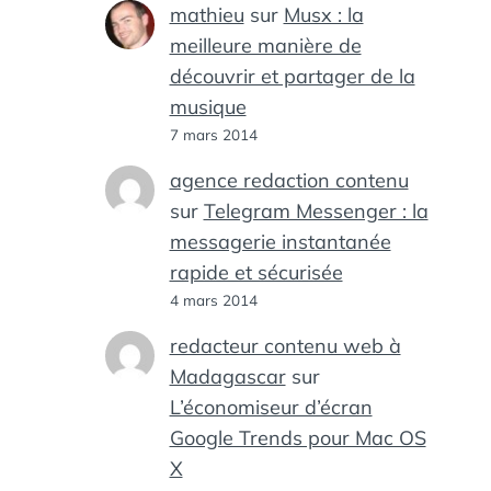
mathieu
sur
Musx : la
meilleure manière de
découvrir et partager de la
musique
7 mars 2014
agence redaction contenu
sur
Telegram Messenger : la
messagerie instantanée
rapide et sécurisée
4 mars 2014
redacteur contenu web à
Madagascar
sur
L’économiseur d’écran
Google Trends pour Mac OS
X