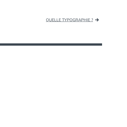
EXPLOITATION
,
FÉDÉRATION
,
FNCF
,
QUELLE TYPOGRAPHIE ?
RENTRAK