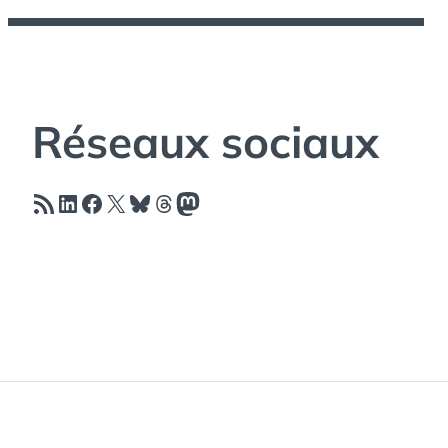
Réseaux sociaux
Flux RSS
LinkedIn
Facebook
X
Bluesky
Threads
Mastodon