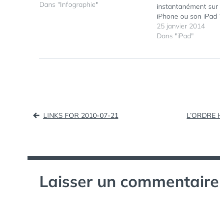
Dans "Infographie"
instantanément sur
iPhone ou son iPad 
désormais possible, 
25 janvier 2014
que propose l'app
Dans "iPad"
un combi d'apps Ma
développé par Danilo
Command-C est vra
app que Steve…
Navigation
LINKS FOR 2010-07-21
L’ORDRE 
de
l’article
Laisser un commentaire