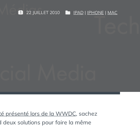
P
22 JUILLET 2010
IPAD
|
IPHONE
|
MAC
P
P
G
A
U
U
U
R
B
B
I
L
L
M
:
I
I
É
É
L
D
E
A
N
:
S
été présenté lors de la WWDC
, sachez
ad deux solutions pour faire la même