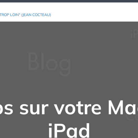
TROP LOIN" (JEAN COCTEAU)
s sur votre Mac
iPad