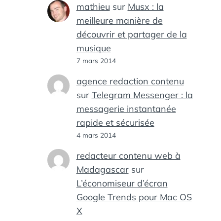
mathieu
sur
Musx : la
meilleure manière de
découvrir et partager de la
musique
7 mars 2014
agence redaction contenu
sur
Telegram Messenger : la
messagerie instantanée
rapide et sécurisée
4 mars 2014
redacteur contenu web à
Madagascar
sur
L’économiseur d’écran
Google Trends pour Mac OS
X