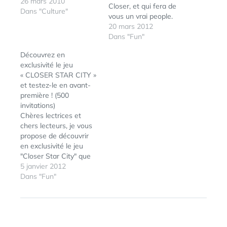
26 mars 2010
Closer, et qui fera de
Dans "Culture"
vous un vrai people.
Vous aurez aussi la
20 mars 2012
possibilité, si vous êtes
Dans "Fun"
assez influent et
Découvrez en
célèbre, de faire aussi
exclusivité le jeu
la couverture de Closer
« CLOSER STAR CITY »
! Vous évoluez dans un
et testez-le en avant-
univers glamour en
première ! (500
participant…
invitations)
Chères lectrices et
chers lecteurs, je vous
propose de découvrir
en exclusivité le jeu
"Closer Star City" que
nous allons bientôt
5 janvier 2012
ÉTIQUETTES :
CHAT
,
CLOSER
,
lancer... Voici le pitch du
Dans "Fun"
LIVE
,
LIVE STAR
,
jeu : Closer Star City
LIVECHAT
,
est le 1er jeu social
NOUVELLE
Facebook qui fera de
STAR
,
vous un vrai people et
NOUVELLESTAR
,