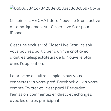
L
É
E
D
A
:
N
Ce soir, le
LIVE CHAT
de la Nouvelle Star s’active
S
automatiquement sur
Closer Live Star
pour
iPhone !
C’est une exclusivité
Closer Live Star
: ce soir
vous pourrez participer à un
live cha
t avec
d’autres téléspectateurs de la Nouvelle Star,
dans l’application.
Le principe est ultra-simple : vous vous
connectez via votre profil Facebook ou via votre
compte Twitter et…c’est parti ! Regardez
l’émission, commentez en direct et échangez
avec les autres participants.