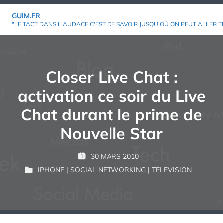
Aller
GUIM.FR
au
"LE TACT DANS L'AUDACE C'EST DE SAVOIR JUSQU'OÙ ON PEUT ALLER T
contenu
Closer Live Chat :
activation ce soir du Live
Chat durant le prime de
Nouvelle Star
P
30 MARS 2010
P
G
A
IPHONE
|
SOCIAL NETWORKING
|
TELEVISION
U
P
U
R
B
U
I
L
B
M
:
I
L
É
I