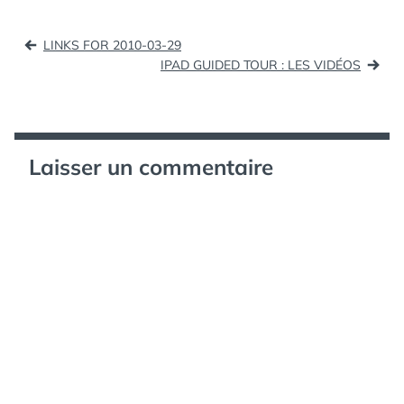
vous permettra de faire
NS
,
PRIME
,
aussi…
STAR
,
TWITTER
Navigation
LINKS FOR 2010-03-29
de
IPAD GUIDED TOUR : LES VIDÉOS
l’article
Laisser un commentaire