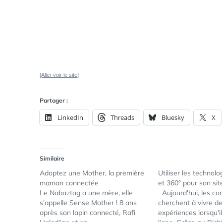
[Aller voir le site]
Partager :
LinkedIn
Threads
Bluesky
X
Similaire
Adoptez une Mother, la première
Utiliser les technol
maman connectée
et 360° pour son s
Le Nabaztag a une mère, elle
Aujourd'hui, les c
s'appelle Sense Mother ! 8 ans
cherchent à vivre d
après son lapin connecté, Rafi
expériences lorsqu'i