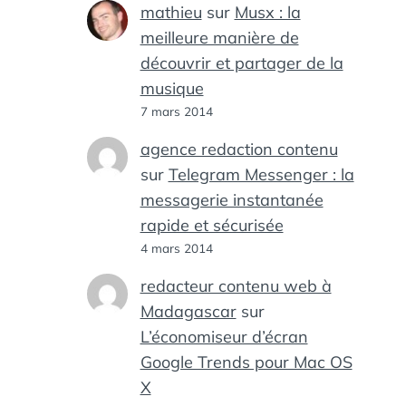
mathieu
sur
Musx : la
meilleure manière de
découvrir et partager de la
musique
7 mars 2014
agence redaction contenu
sur
Telegram Messenger : la
messagerie instantanée
rapide et sécurisée
4 mars 2014
redacteur contenu web à
Madagascar
sur
L’économiseur d’écran
Google Trends pour Mac OS
X