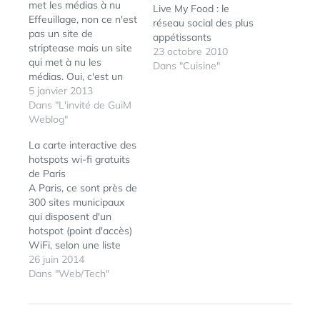
met les médias à nu
Live My Food : le
Effeuillage, non ce n'est
réseau social des plus
pas un site de
appétissants
striptease mais un site
23 octobre 2010
qui met à nu les
Dans "Cuisine"
médias. Oui, c'est un
peu prétentieux comme
5 janvier 2013
ambition, mais pourquoi
Dans "L'invité de GuiM
ne pas l'être quand on
Weblog"
est étudiants. Une
La carte interactive des
bande d'étudiants du
hotspots wi-fi gratuits
CELSA avec une
de Paris
certaine pertinence
A Paris, ce sont près de
(mais en manquant un
300 sites municipaux
peu de l'esprit…
qui disposent d'un
hotspot (point d'accès)
WiFi, selon une liste
tout juste mise à jour
26 juin 2014
par site Open Data de
Dans "Web/Tech"
la mairie. Cette liste ne
comprend que les lieux
publics, pas les