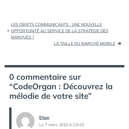
nombreux cafés et
autres endroits privés
dotés du wifi gratuit.…
Navigation
LES OBJETS COMMUNICANTS : UNE NOUVELLE
de
OPPORTUNITÉ AU SERVICE DE LA STRATÉGIE DES
MARQUES ?
l’article
LA TAILLE DU MARCHÉ MOBILE
0 commentaire sur
“
CodeOrgan : Découvrez la
mélodie de votre site
”
Etan
Le 7 mars 2010 à 11h15