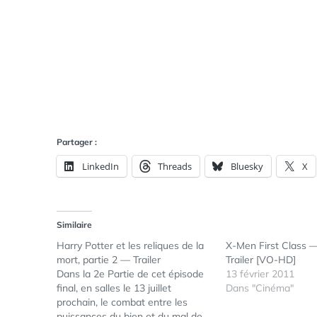
Partager :
LinkedIn
Threads
Bluesky
X
Similaire
Harry Potter et les reliques de la
X-Men First Class —
mort, partie 2 — Trailer
Trailer [VO-HD]
Dans la 2e Partie de cet épisode
13 février 2011
final, en salles le 13 juillet
Dans "Cinéma"
prochain, le combat entre les
puissances du bien et du mal de