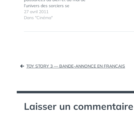
l’univers des sorciers se
transforme en guerre sans merci.
27 avril 2011
Les enjeux n’ont jamais été si
Dans "Cinéma"
considérables et personne n’est
en sécurité. Mais c’est Harry
Potter…
Navigation
TOY STORY 3 — BANDE-ANNONCE EN FRANÇAIS
de
l’article
Laisser un commentaire