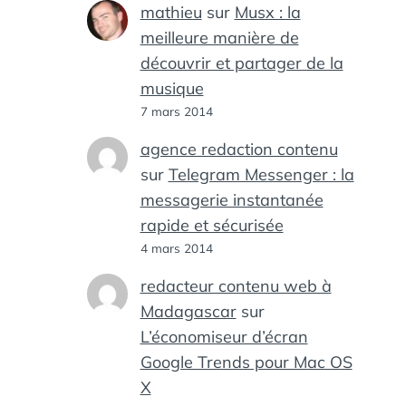
mathieu
sur
Musx : la
meilleure manière de
découvrir et partager de la
musique
7 mars 2014
agence redaction contenu
sur
Telegram Messenger : la
messagerie instantanée
rapide et sécurisée
4 mars 2014
redacteur contenu web à
Madagascar
sur
L’économiseur d’écran
Google Trends pour Mac OS
X