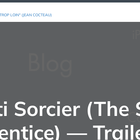
TROP LOIN" (JEAN COCTEAU)
i Sorcier (The 
entice) — Trail