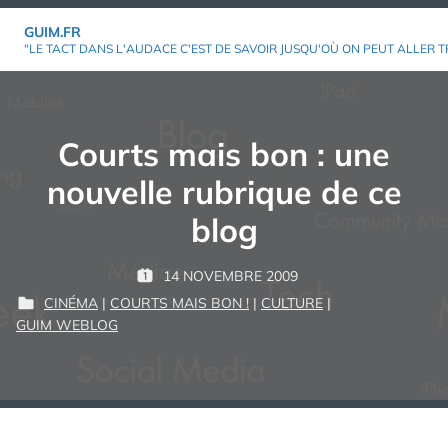
Aller
GUIM.FR
au
"LE TACT DANS L'AUDACE C'EST DE SAVOIR JUSQU'OÙ ON PEUT ALLER T
contenu
Courts mais bon : une
nouvelle rubrique de ce
blog
P
14 NOVEMBRE 2009
P
G
A
CINÉMA
|
COURTS MAIS BON !
|
CULTURE
|
U
U
R
P
GUIM WEBLOG
B
I
U
L
M
:
B
I
L
É
I
L
É
E