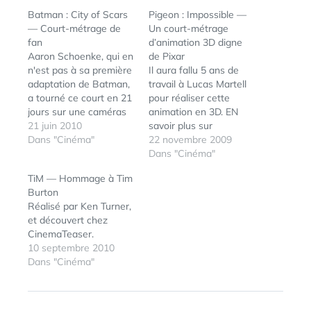
Batman : City of Scars
Pigeon : Impossible —
— Court-métrage de
Un court-métrage
fan
d’animation 3D digne
Aaron Schoenke, qui en
de Pixar
n'est pas à sa première
Il aura fallu 5 ans de
adaptation de Batman,
travail à Lucas Martell
a tourné ce court en 21
pour réaliser cette
jours sur une caméras
animation en 3D. EN
HD pour un budget de
21 juin 2010
savoir plus sur
$ 27 000... Via
Dans "Cinéma"
http://pigeonimpossible.
22 novembre 2009
com. Via Suchablog et
Dans "Cinéma"
Whiteblog
TiM — Hommage à Tim
Burton
Réalisé par Ken Turner,
et découvert chez
CinemaTeaser.
10 septembre 2010
Dans "Cinéma"
ÉTIQUETTES :
CINÉMA