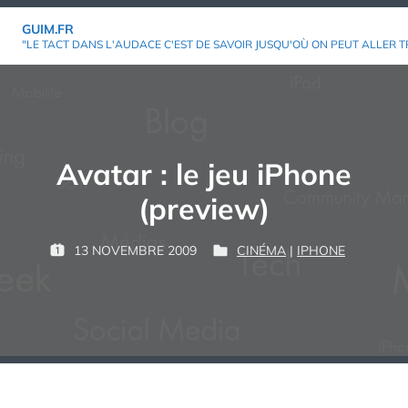
Aller
GUIM.FR
au
"LE TACT DANS L'AUDACE C'EST DE SAVOIR JUSQU'OÙ ON PEUT ALLER T
contenu
Avatar : le jeu iPhone
(preview)
P
13 NOVEMBRE 2009
CINÉMA
|
IPHONE
P
P
G
A
U
U
U
R
B
B
I
L
L
M
:
I
I
É
É
L
D
E
A