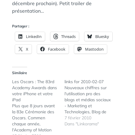
décembre prochain). Petit trailer de
présentation…
Partager :
LinkedIn
Threads
Bluesky
X
Facebook
Mastodon
Similaire
Les Oscars : The 83rd
links for 2010-02-07
Academy Awards dans
Nouveaux chiffres sur
votre iPhone et votre
l'utilisation pro des
iPad
blogs et médias sociaux
Plus que 8 jours avant
- Marketing et
la 83e Cérémonie des
Technologies, Blog de
Oscars. Commen
Julien Bonnel (tags:
7 février 2010
chaque année,
socialnetworking) Point
Dans "Linkorama"
l'Academy of Motion
Godwin. - Pingoo.com