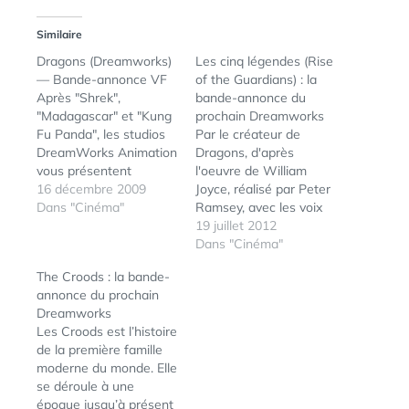
Similaire
Dragons (Dreamworks)
Les cinq légendes (Rise
— Bande-annonce VF
of the Guardians) : la
Après "Shrek",
bande-annonce du
"Madagascar" et "Kung
prochain Dreamworks
Fu Panda", les studios
Par le créateur de
DreamWorks Animation
Dragons, d'après
vous présentent
l'oeuvre de William
"Dragons", une grande
16 décembre 2009
Joyce, réalisé par Peter
aventure pleine d'action
Dans "Cinéma"
Ramsey, avec les voix
et d'humour dans un
US d'Alec Baldwin,
19 juillet 2012
monde mythique peuplé
d'Hugh Jackman, d'Isala
Dans "Cinéma"
de vigoureux Vikings et
Fisher, de Chris Pine, de
The Croods : la bande-
de dragons
Dakota Goyo et de Jude
annonce du prochain
fantastiques.Le film,
Law, produit par
Dreamworks
inspiré des livres de
Guillermo Del Toro, voici
Les Croods est l’histoire
Cressida Cowell,
la bande-annonce du
de la première famille
raconte l'histoire
prochain film
moderne du monde. Elle
d'Harold, jeune Viking
d'animation des studios
se déroule à une
peu à son aise dans…
Dreamworks. Les…
époque jusqu’à présent