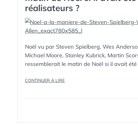
réalisateurs ?
Noël vu par Steven Spielberg, Wes Anderson
Michael Moore, Stanley Kubrick, Martin Scor
ressemblerait le matin de Noël si il avait ét
« THE
CONTINUER À LIRE
AUTEURS
OF
CHRISTMAS
:
À
QUOI
RESSEMBLERAIT
LE