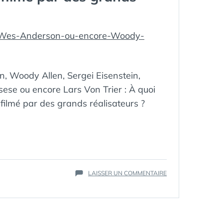
ÉTIQUETTES :
, Woody Allen, Sergei Eisenstein,
CHRISTMAS
,
LARS VON
sese ou encore Lars Von Trier : À quoi
TRIER
,
é filmé par des grands réalisateurs ?
MARTIN
SCORSESE
,
MICHAEL
MOORE
,
NOËL
,
SERGEI
EISENSTEIN
,
STANLEY
SUR
LAISSER UN COMMENTAIRE
KUBRICK
,
THE
STEVEN
AUTEURS
SPIELBERG
,
OF
THE
CHRISTMAS
AUTEURS
: