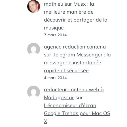
mathieu
sur
Musx : la
meilleure manière de
découvrir et partager de la
musique
7 mars 2014
agence redaction contenu
sur
Telegram Messenger : la
messagerie instantanée
rapide et sécurisée
4 mars 2014
redacteur contenu web à
Madagascar
sur
L’économiseur d’écran
Google Trends pour Mac OS
X