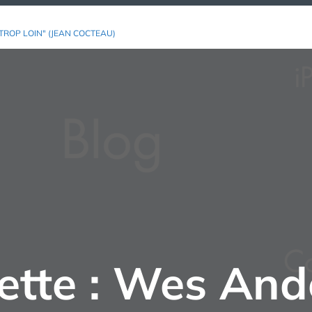
TROP LOIN" (JEAN COCTEAU)
ette :
Wes And