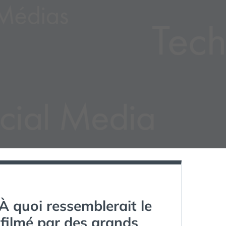
À quoi ressemblerait le
é filmé par des grands