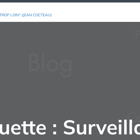
TROP LOIN" (JEAN COCTEAU)
uette :
Surveil