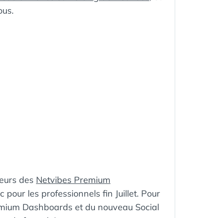
ous.
teurs des
Netvibes Premium
c pour les professionnels fin Juillet. Pour
emium Dashboards et du nouveau Social
ÉTIQUETTES :
APPS
,
CEO
,