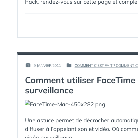
Pack,
rendez-vous sur cette page et complét
PAR :
9 JANVIER 2011
COMMENT C'EST FAIT ? COMMENT 
PUBLIÉ
PUBLIÉ
GUIM
LE :
DANS
Comment utiliser FaceTime
surveillance
Une astuce permet de décrocher automatiq
diffuser à l’appelant son et vidéo. Où comme
vidéo-surveillance.