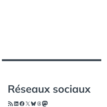
Réseaux sociaux
Flux RSS
LinkedIn
Facebook
X
Bluesky
Threads
Mastodon