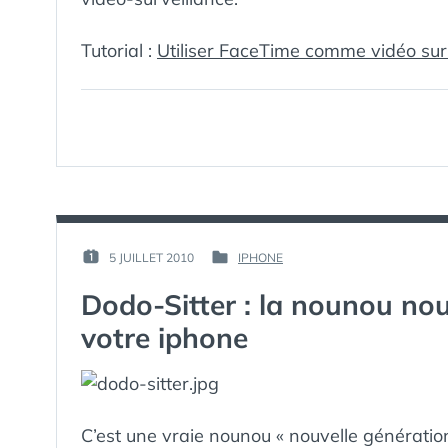
Tutorial :
Utiliser FaceTime comme vidéo surv
PAR :
5 JUILLET 2010
IPHONE
PUBLIÉ
PUBLIÉ
GUIM
LE :
DANS
Dodo-Sitter : la nounou nou
votre iphone
C’est une vraie nounou « nouvelle génératio