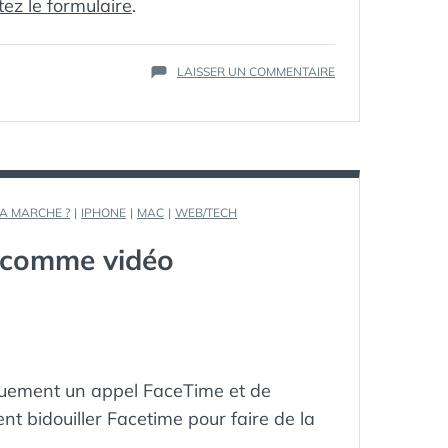
ez le formulaire
.
DASHBOARD
,
FIL
,
FORTUNE
500
,
FREDDY
,
MARQUE
,
PUSH
SUR
LAISSER UN COMMENTAIRE
PUBLISHING
,
NETVIBES
SMART
PRÉSENTE
READER
,
SON
SURVEILLANCE
,
SOCIAL
UTILISATEUR
PACK
CA MARCHE ?
|
IPHONE
|
MAC
|
WEB/TECH
 comme vidéo
uement un appel FaceTime et de
nt bidouiller Facetime pour faire de la