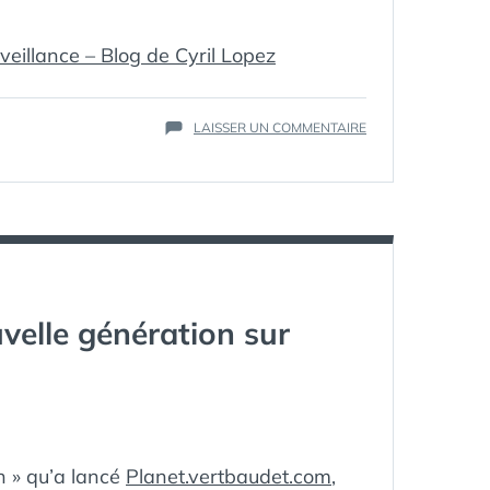
eillance – Blog de Cyril Lopez
ÉTIQUETTES :
COMMENT ÇA
MARCHE
,
FACETIME
,
IPHONE
,
MAC
,
SUR
LAISSER UN COMMENTAIRE
SÉCURITÉ
,
COMMENT
SURVEILLANCE
,
UTILISER
TUTORIAL
,
FACETIME
VIDEO
COMME
VIDÉO
SURVEILLANCE
velle génération sur
n » qu’a lancé
Planet.vertbaudet.com
,