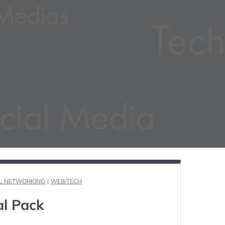
L NETWORKING
|
WEB/TECH
al Pack