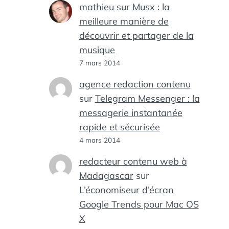
mathieu
sur
Musx : la
meilleure manière de
découvrir et partager de la
musique
7 mars 2014
agence redaction contenu
sur
Telegram Messenger : la
messagerie instantanée
rapide et sécurisée
4 mars 2014
redacteur contenu web à
Madagascar
sur
L’économiseur d’écran
Google Trends pour Mac OS
X