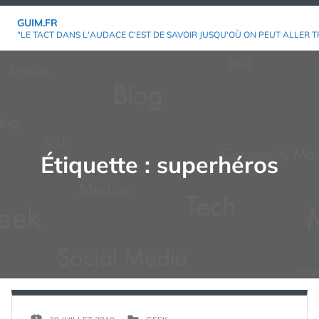
Aller
GUIM.FR
au
"LE TACT DANS L'AUDACE C'EST DE SAVOIR JUSQU'OÙ ON PEUT ALLER T
contenu
Étiquette :
superhéros
PAR :