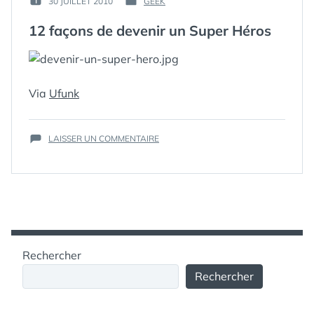
30 JUILLET 2010
GEEK
PUBLIÉ
PUBLIÉ
GUIM
LE :
DANS
12 façons de devenir un Super Héros
Via
Ufunk
ÉTIQUETTES :
HEROS
,
SUR
SUPERHÉROS
LAISSER UN COMMENTAIRE
12
FAÇONS
DE
DEVENIR
UN
SUPER
HÉROS
Rechercher
Rechercher