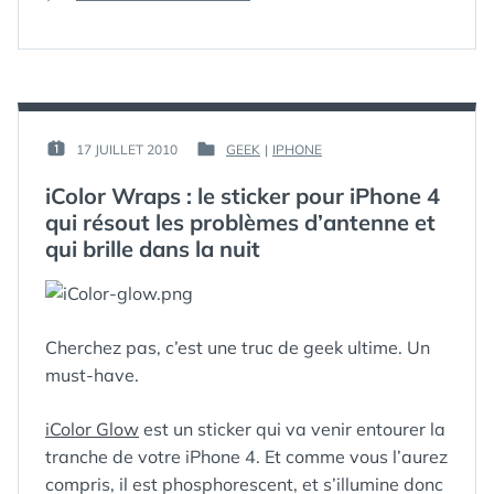
PRINTER
,
IMPRIMEZ
STICKER
VOS
AMIS
FACEBOOK
EN
POSTER,
EN
PAR :
17 JUILLET 2010
GEEK
|
IPHONE
PUBLIÉ
PUBLIÉ
STICKERS
GUIM
LE :
DANS
OU
iColor Wraps : le sticker pour iPhone 4
EN
qui résout les problèmes d’antenne et
FOND
qui brille dans la nuit
D’ÉCRAN
Cherchez pas, c’est une truc de geek ultime. Un
must-have.
iColor Glow
est un sticker qui va venir entourer la
tranche de votre iPhone 4. Et comme vous l’aurez
compris, il est phosphorescent, et s’illumine donc