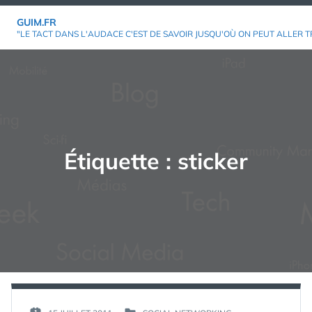
Aller
GUIM.FR
au
"LE TACT DANS L'AUDACE C'EST DE SAVOIR JUSQU'OÙ ON PEUT ALLER T
contenu
Étiquette :
sticker
PAR :