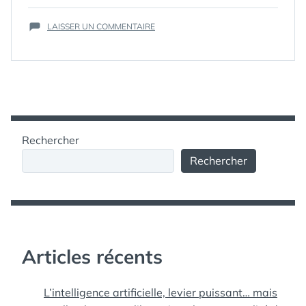
RINGTONE
,
SOCIAL
SUR
GAMING
LAISSER UN COMMENTAIRE
,
CITYVILLE
SOCIAL
:
NETWORKING
,
LA
SONNERIE
,
SONNERIE
ZYNGA
IPHONE
(CITYVILLE
IPHONE
RINGTONE)
Rechercher
Rechercher
Articles récents
L’intelligence artificielle, levier puissant… mais