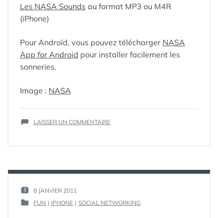
Les NASA Sounds
au format MP3 ou M4R
(iPhone)
Pour Androïd, vous pouvez télécharger
NASA
App for Android
pour installer facilement les
sonneries.
ÉTIQUETTES :
Image :
ANDROID
NASA
,
IPHONE
,
M4R
,
MP3
,
NASA
,
SUR
LAISSER UN COMMENTAIRE
RINGTONE
,
TOUS
SONNERIE
,
LES
SOUNDS
SONS
DE
LA
NASA
EN
PAR :
8 JANVIER 2011
PUBLIÉ
SONNERIE
GUIM
FUN
|
IPHONE
|
SOCIAL NETWORKING
LE :
POUR
PUBLIÉ
IPHONE,
DANS