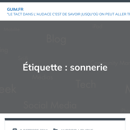
Aller
GUIM.FR
au
"LE TACT DANS L'AUDACE C'EST DE SAVOIR JUSQU'OÙ ON PEUT ALLER T
contenu
Étiquette :
sonnerie
PAR :