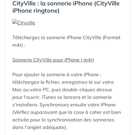
CityVille : la sonnerie iPhone (CityVille
ANDROÏD
ET
iPhone ringtone)
SMARTPHONES
Téléchargez la sonnerie iPhone CityVille (Format
m4r) :
Sonnerie CityVille pour iPhone (.m4r)
Pour ajouter la sonnerie à votre iPhone :
téléchargez-le fichier, enregistrez-le sur votre
Mac ou votre PC, puis double-cliquez dessus
pour l'ouvrir. iTunes se lancera et la sonnerie
s'installera. Synchronisez ensuite votre iPhone
(Vérfiez auparavant que la case à coher est bien
ÉTIQUETTES :
CITY VILLE
,
activée pour la synchronisation des sonneries
CITYVILLE
,
dans l'onglet adéquate).
IPHONE
,
M4R
,