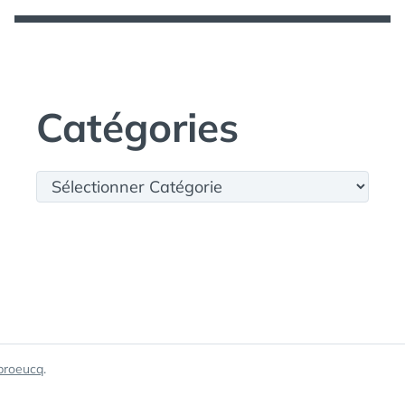
GÉRER
UN
SINISTRE
AUTO/MOTO
DEPUIS
VOTRE
IPHONE
Catégories
Catégories
broeucq
.