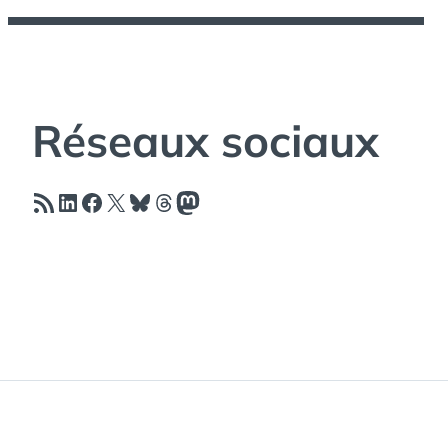
Réseaux sociaux
Flux RSS
LinkedIn
Facebook
X
Bluesky
Threads
Mastodon