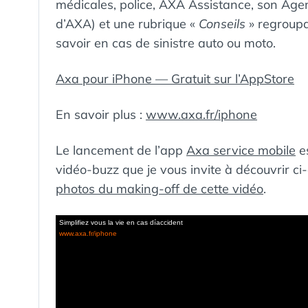
médicales, police, AXA Assistance, son Agent
d’AXA) et une rubrique «
Conseils
» regroupa
savoir en cas de sinistre auto ou moto.
Axa pour iPhone — Gratuit sur l’AppStore
En savoir plus :
www.axa.fr/iphone
Le lancement de l’app
Axa service mobile
es
vidéo-buzz que je vous invite à découvrir c
photos du making-off de cette vidéo
.
Simplifiez vous la vie en cas díaccident
www.axa.fr/iphone