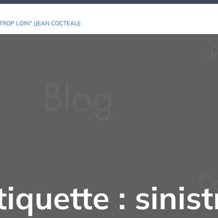
TROP LOIN" (JEAN COCTEAU)
tiquette :
sinist