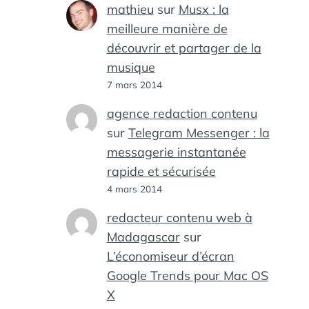
mathieu
sur
Musx : la
meilleure manière de
découvrir et partager de la
musique
7 mars 2014
agence redaction contenu
sur
Telegram Messenger : la
messagerie instantanée
rapide et sécurisée
4 mars 2014
redacteur contenu web à
Madagascar
sur
L’économiseur d’écran
Google Trends pour Mac OS
X