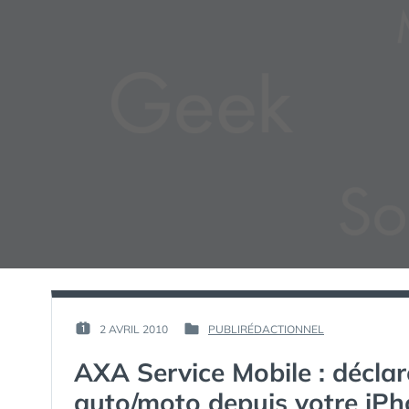
PAR :
2 AVRIL 2010
PUBLIRÉDACTIONNEL
PUBLIÉ
PUBLIÉ
GUIM
LE :
DANS
AXA Service Mobile : déclar
auto/moto depuis votre iP