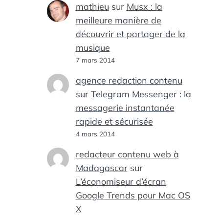
mathieu
sur
Musx : la
meilleure manière de
découvrir et partager de la
musique
7 mars 2014
agence redaction contenu
sur
Telegram Messenger : la
messagerie instantanée
rapide et sécurisée
4 mars 2014
redacteur contenu web à
Madagascar
sur
L’économiseur d’écran
Google Trends pour Mac OS
X