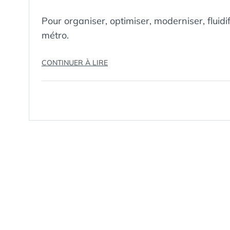
Pour organiser, optimiser, moderniser, fluidif
métro.
« LA
CONTINUER À LIRE
SCIENCE
DU
MÉTRO
:
OPTIMISATION
ET
CONCEPTION »