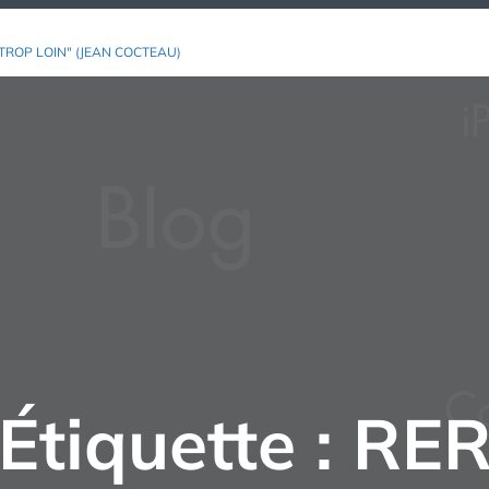
TROP LOIN" (JEAN COCTEAU)
Étiquette :
RE