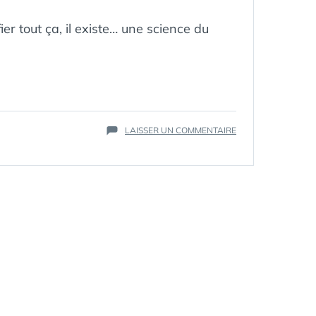
ier tout ça, il existe… une science du
ÉTIQUETTES :
ALSTOM
,
LIGNES
,
MÉTRO
,
RAME
,
RATP
,
SUR
LAISSER UN COMMENTAIRE
RER
,
LA
TRAIN
,
SCIENCE
TUBE
,
DU
VOITURE
,
MÉTRO
WAGON
:
OPTIMISATION
ET
CONCEPTION