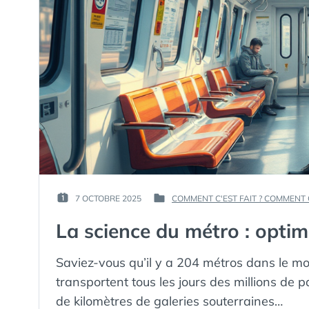
PAR :
7 OCTOBRE 2025
COMMENT C'EST FAIT ? COMMENT
PUBLIÉ
PUBLIÉ
GUIM
LE :
DANS
La science du métro : optim
Saviez-vous qu’il y a 204 métros dans le m
transportent tous les jours des millions de p
de kilomètres de galeries souterraines…