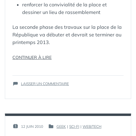
renforcer la convivialité de la place et
dessiner un lieu de rassemblement
La seconde phase des travaux sur la place de la
République va débuter et devrait se terminer au
printemps 2013.
« LES
CONTINUER À LIRE
ÉTIQUETTES :
11E
,
PARIS
,
TRAVAUX
PLACE
,
ET
PLACE DE LA
LE
RÉPUBLIQUE
,
SUR
PROJET
LAISSER UN COMMENTAIRE
RÉPUBLIQUE
,
LES
DE
TRAVAUX
,
TRAVAUX
LA
XIE
ET
NOUVELLE
LE
PLACE
PROJET
DE
DE
LA
LA
PAR :
12 JUIN 2010
GEEK
|
SCI-FI
|
WEB/TECH
PUBLIÉ
PUBLIÉ
NOUVELLE
RÉPUBLIQUE
GUIM
LE :
DANS
PLACE