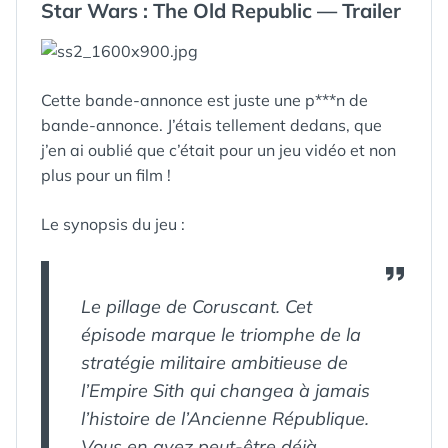
À
Star Wars : The Old Republic — Trailer
DE
PARIS »
LA
RÉPUBLIQUE
À
PARIS
Cette bande-annonce est juste une p***n de
bande-annonce. J’étais tellement dedans, que
j’en ai oublié que c’était pour un jeu vidéo et non
plus pour un film !
Le synopsis du jeu :
Le pillage de Coruscant. Cet
épisode marque le triomphe de la
stratégie militaire ambitieuse de
l’Empire Sith qui changea à jamais
l’histoire de l’Ancienne République.
Vous en avez peut-être déjà