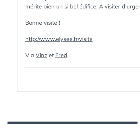
mérite bien un si bel édifice. A visiter d’urge
Bonne visite !
http://www.elysee.fr/visite
Via
Vinz
et
Fred
.