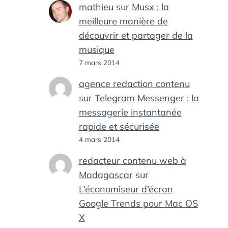
mathieu
sur
Musx : la
meilleure manière de
découvrir et partager de la
musique
7 mars 2014
agence redaction contenu
sur
Telegram Messenger : la
messagerie instantanée
rapide et sécurisée
4 mars 2014
redacteur contenu web à
Madagascar
sur
L’économiseur d’écran
Google Trends pour Mac OS
X