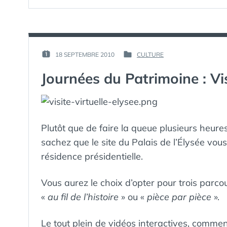
PAR :
18 SEPTEMBRE 2010
CULTURE
PUBLIÉ
PUBLIÉ
GUIM
LE :
DANS
Journées du Patrimoine : Visi
Plutôt que de faire la queue plusieurs heure
sachez que le site du Palais de l’Élysée vous 
résidence présidentielle.
Vous aurez le choix d’opter pour trois parcou
«
au fil de l’histoire
» ou «
pièce par pièce
».
Le tout plein de vidéos interactives, commen