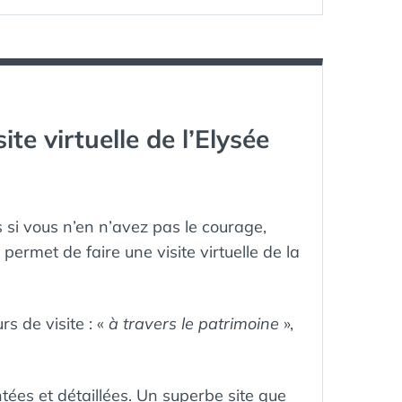
SAVOIR
RÉPUBLIQUE
SUR
FRANÇAISE
,
AIR
RF
SARKO
ONE,
L’AVION
PRÉSIDENTIEL
FRANCAIS
te virtuelle de l’Elysée
s si vous n’en n’avez pas le courage,
permet de faire une visite virtuelle de la
rs de visite : «
à travers le patrimoine
»,
tées et détaillées. Un superbe site que