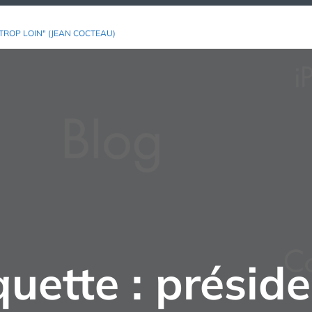
TROP LOIN" (JEAN COCTEAU)
quette :
présid