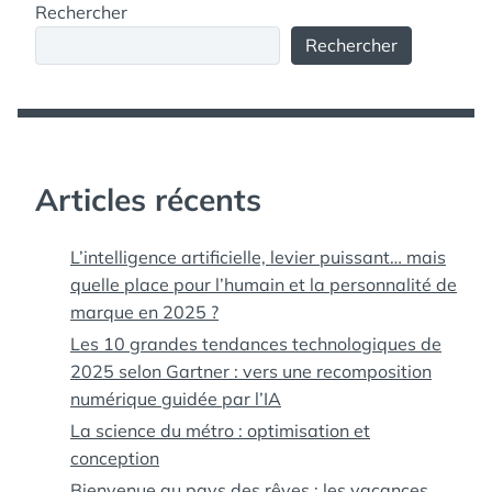
Rechercher
(SPOILER
VOIR
:
Rechercher
ANNA
VOUS
NUE
ALLEZ
SOUS
VOIR
SA
ANNA
NUE
FORME
SOUS
LÉZARDESQUE) »
SA
Articles récents
FORME
LÉZARDESQUE)
L’intelligence artificielle, levier puissant… mais
quelle place pour l’humain et la personnalité de
marque en 2025 ?
Les 10 grandes tendances technologiques de
2025 selon Gartner : vers une recomposition
numérique guidée par l’IA
La science du métro : optimisation et
conception
Bienvenue au pays des rêves : les vacances