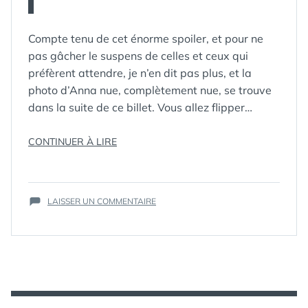
Compte tenu de cet énorme spoiler, et pour ne
pas gâcher le suspens de celles et ceux qui
préfèrent attendre, je n’en dit pas plus, et la
photo d’Anna nue, complètement nue, se trouve
dans la suite de ce billet. Vous allez flipper…
ÉTIQUETTES :
ANNA
,
« V
CONTINUER À LIRE
DIANA
,
JANE
:
BADLER
,
DÉCOUVREZ
MORENA
LA
BACCARIN
,
SUR
VÉRITABLE
LAISSER UN COMMENTAIRE
NU
,
NUE
,
V
APPARENCE
SCI-FI
,
:
DES
SCIFI
,
DÉCOUVREZ
VISITEURS
SÉRIE
,
V
,
LA
VISITEURS
(SPOILER
VÉRITABLE
:
APPARENCE
VOUS
DES
VISITEURS
ALLEZ