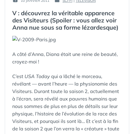
10 JANVIER 2011
SCI-FI
|
TELEVISION
PUBLIÉ
PUBLIÉ
GUIM
LE :
DANS
V : découvrez la véritable apparence
des Visiteurs (Spoiler : vous allez voir
Anna nue sous sa forme lézardesque)
A côté d’Anna, Diana était une reine de beauté,
croyez-moi !
C’est
USA Today
qui a lâché le morceau,
révélant — avant l’heure — la physionomie des
Visiteurs. Durant toute la saison 2, actuellement
à l’écran, sera révélé aux pauvres humains que
nous sommes de plus en plus de détails sur leur
physique, l’histoire de l’évolution de la race des
Visiteurs, et pourquoi ils sont là… Et c’est à la fin
de la saison 2 que l’on verra la « créature » toute