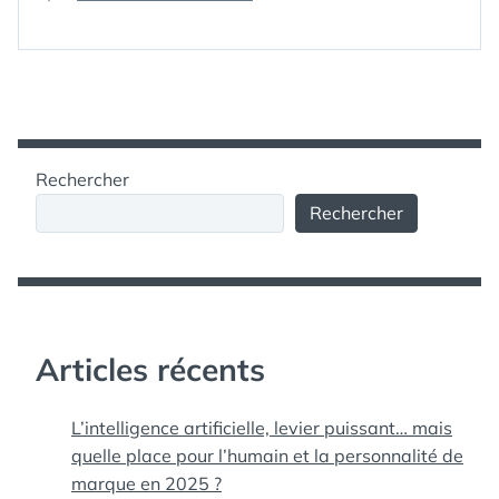
YOUPLÀ,
SOUND
,
TÉLÉ
,
TV
VOILÀ
TÉLÉVISEUR
,
SYMPA
UPPLEVA,
TÉLÉVISION
,
D’IKEA »
LA
UPPLEVA
SMART-
TV
SYMPA
D’IKEA
Rechercher
Rechercher
Articles récents
L’intelligence artificielle, levier puissant… mais
quelle place pour l’humain et la personnalité de
marque en 2025 ?