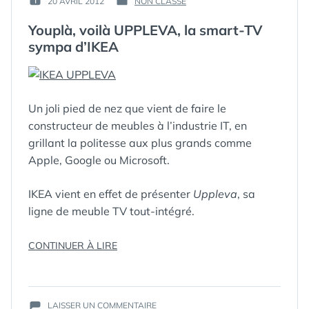
20 AVRIL 2012
NON CLASSÉ
PUBLIÉ
PUBLIÉ
GUIM
LE :
DANS
Youplà, voilà UPPLEVA, la smart-TV
sympa d’IKEA
Un joli pied de nez que vient de faire le
constructeur de meubles à l’industrie IT, en
grillant la politesse aux plus grands comme
Apple, Google ou Microsoft.
IKEA vient en effet de présenter
Uppleva
, sa
ligne de meuble TV tout-intégré.
ÉTIQUETTES :
ELECTRONICS
,
« YOUPLÀ,
CONTINUER À LIRE
FURNITURE
,
VOILÀ
HOME
UPPLEVA,
FURNISHING
,
LA
IKEA
,
ITV
,
SUR
SMART-
RADIO
LAISSER UN COMMENTAIRE
,