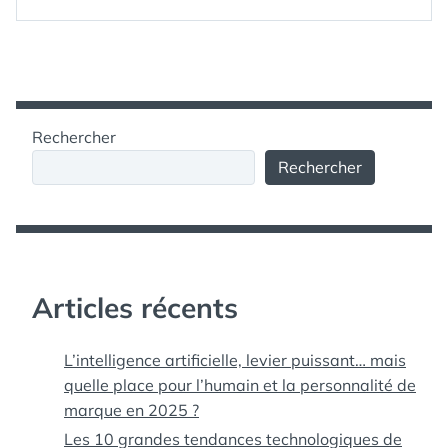
#FLASHANDSHOP
ZOOMDLE »
TENDANCES
,
DANS
ZOOMDLE
MON
MAGAZINE
AVEC
ZOOMDLE
Rechercher
Rechercher
Articles récents
L’intelligence artificielle, levier puissant… mais
quelle place pour l’humain et la personnalité de
marque en 2025 ?
Les 10 grandes tendances technologiques de