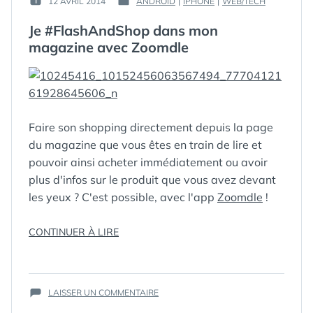
12 AVRIL 2014
ANDROID
|
IPHONE
|
WEB/TECH
PUBLIÉ
PUBLIÉ
GUIM
LE :
DANS
Je #FlashAndShop dans mon
magazine avec Zoomdle
Faire son shopping directement depuis la page
du magazine que vous êtes en train de lire et
pouvoir ainsi acheter immédiatement ou avoir
plus d'infos sur le produit que vous avez devant
les yeux ? C'est possible, avec l'app
Zoomdle
!
« JE
CONTINUER À LIRE
ÉTIQUETTES :
ANDROID
,
APP
,
BIBA
,
FASHION
,
#FLASHANDSHOP
FLASH&BUY
,
DANS
FLASHANDSHOP
,
MON
GRAZIA
,
SUR
MAGAZINE
LAISSER UN COMMENTAIRE
IMMEDIATETÉ
,
JE
AVEC
IOS
,
MODE
,