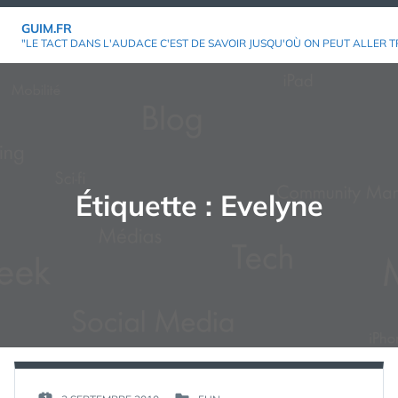
Aller
GUIM.FR
au
"LE TACT DANS L'AUDACE C'EST DE SAVOIR JUSQU'OÙ ON PEUT ALLER T
contenu
Étiquette :
Evelyne
PAR :