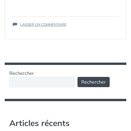
DHELIA
,
DRÔLE
,
EVELYNE
,
GAG
,
SUR
HUMOUR
LAISSER UN COMMENTAIRE
,
QUIMPER
LA
,
EN
MÉCONTENT
,
A
MÉTÉO
,
« RAZ
PLUIE
,
LA
RADIO
,
CRÈPE »
RALE
,
RAZ
,
DES
TF1
PRÉVISIONS
Rechercher
D’EVELYNE
Rechercher
Articles récents