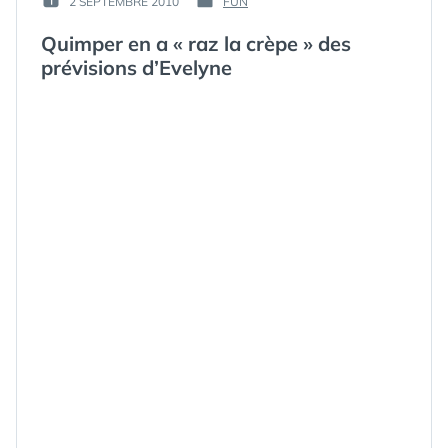
2 SEPTEMBRE 2010
FUN
PUBLIÉ
PUBLIÉ
GUIM
LE :
DANS
Quimper en a « raz la crèpe » des
prévisions d’Evelyne
ÉTIQUETTES :
AUDITEUR
,
BRETAGNE
,
BRETON
,
CRÈPE
,