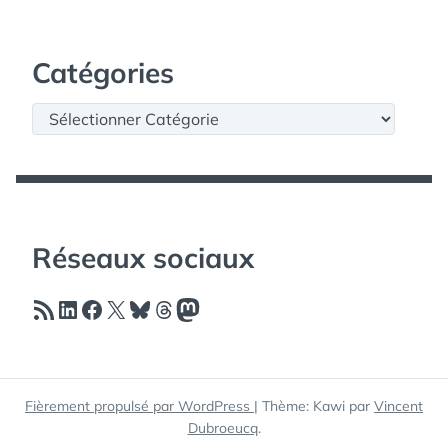
Catégories
Catégories
Réseaux sociaux
Flux RSS
LinkedIn
Facebook
X
Bluesky
Threads
Mastodon
Fièrement propulsé par WordPress
|
Thème: Kawi par
Vincent
Dubroeucq
.