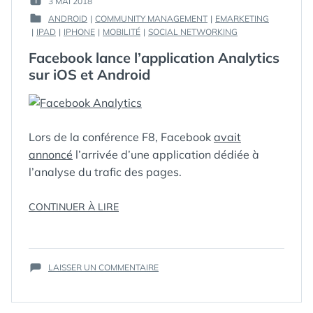
3 MAI 2018
PUBLIÉ
GUIM
ANDROID
|
COMMUNITY MANAGEMENT
|
EMARKETING
LE :
PUBLIÉ
|
IPAD
|
IPHONE
|
MOBILITÉ
|
SOCIAL NETWORKING
DANS
Facebook lance l’application Analytics
sur iOS et Android
Lors de la conférence F8, Facebook
avait
annoncé
l’arrivée d’une application dédiée à
l’analyse du trafic des pages.
« FACEBOOK
CONTINUER À LIRE
ÉTIQUETTES :
ANALYTICS
,
LANCE
ANDROID
,
L’APPLICATION
APP
,
ANALYTICS
FACEBOOK
,
SUR
SUR
LAISSER UN COMMENTAIRE
IOS
,
FACEBOOK
IOS
JOURNEYS
,
LANCE
ET
MOBILE
L’APPLICATION