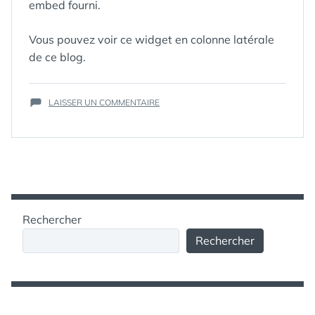
embed fourni.
Vous pouvez voir ce widget en colonne latérale
de ce blog.
ÉTIQUETTES :
ANALYTICS
,
GOOGLE+
,
SOCIALNETWORKING
,
SUR
LAISSER UN COMMENTAIRE
SOCIALSTATISTICS.COM
UN
WIDGET
SOCIAL
GOOGLE+
POUR
VOTRE
BLOG
AVEC
Rechercher
SOCIALSTATISTICS.COM
Rechercher