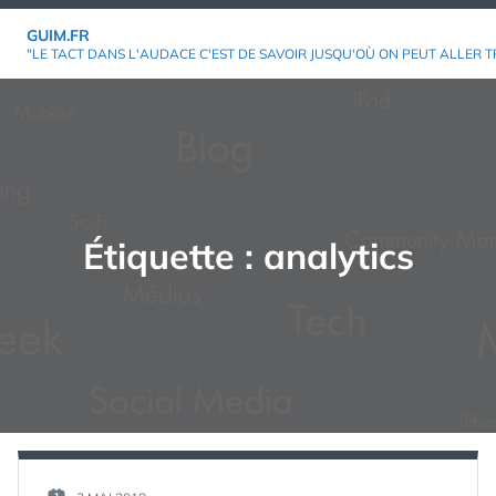
Aller
GUIM.FR
au
"LE TACT DANS L'AUDACE C'EST DE SAVOIR JUSQU'OÙ ON PEUT ALLER T
contenu
Étiquette :
analytics
PAR :