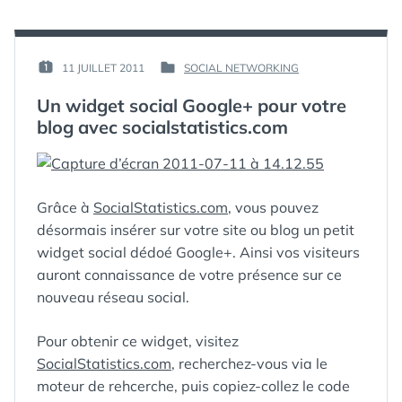
ANDROID »
ANALYTICS
SUR
IOS
ET
PAR :
11 JUILLET 2011
SOCIAL NETWORKING
PUBLIÉ
PUBLIÉ
ANDROID
GUIM
LE :
DANS
Un widget social Google+ pour votre
blog avec socialstatistics.com
Grâce à
SocialStatistics.com
, vous pouvez
désormais insérer sur votre site ou blog un petit
widget social dédoé Google+. Ainsi vos visiteurs
auront connaissance de votre présence sur ce
nouveau réseau social.
Pour obtenir ce widget, visitez
SocialStatistics.com
, recherchez-vous via le
moteur de rehcerche, puis copiez-collez le code