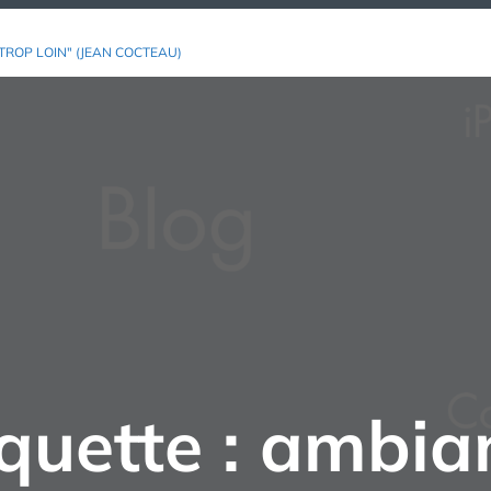
TROP LOIN" (JEAN COCTEAU)
iquette :
ambia