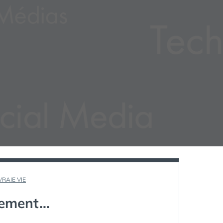
VRAIE VIE
trement…