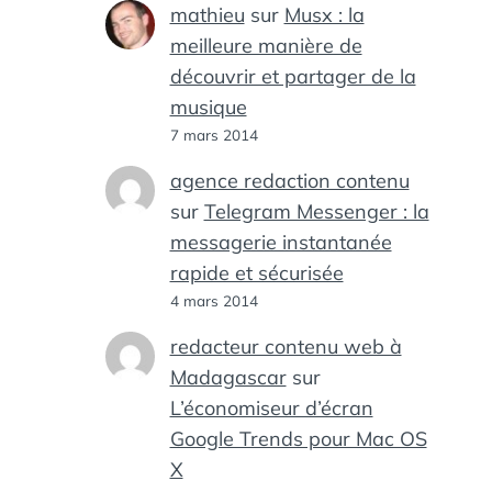
mathieu
sur
Musx : la
meilleure manière de
découvrir et partager de la
musique
7 mars 2014
agence redaction contenu
sur
Telegram Messenger : la
messagerie instantanée
rapide et sécurisée
4 mars 2014
redacteur contenu web à
Madagascar
sur
L’économiseur d’écran
Google Trends pour Mac OS
X