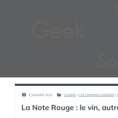
PAR :
8 JANVIER 2010
CUISINE
|
LES COPAINS D'ABORD
|
PUBLIÉ
PUBLIÉ
GUIM
LE :
DANS
La Note Rouge : le vin, au