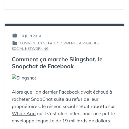
COMMENT
? »
ÇA
MARCHE
UN
DNS
?
PAR :
10 JUIN 2014
PUBLIÉ
GUIM
COMMENT C'EST FAIT ? COMMENT CA MARCHE ?
|
LE :
PUBLIÉ
SOCIAL NETWORKING
DANS
Comment ça marche Slingshot, le
Snapchat de Facebook
Alors que l’an dernier Facebook avait échoué à
racheter
SnapChat
suite au refus de leur
propriétaires, le réseau social s’etait rabattu sur
WhatsApp
qu’il s’est alors offert pour une petite
enveloppe coquette de 19 milliards de dollars.