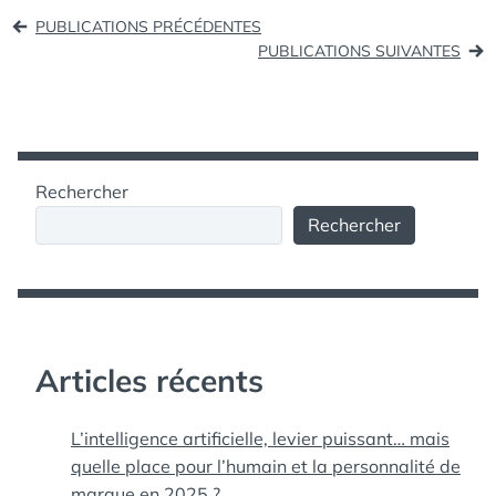
Navigation
FACEBOOK
PUBLICATIONS PRÉCÉDENTES
des
PUBLICATIONS SUIVANTES
articles
Rechercher
Rechercher
Articles récents
L’intelligence artificielle, levier puissant… mais
quelle place pour l’humain et la personnalité de
marque en 2025 ?