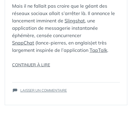
Mais il ne fallait pas croire que le géant des
réseaux sociaux allait s’arrêter là. Il annonce le
lancement imminent de
Slingshot
, une
application de messagerie instantanée
éphémère, censée concurrencer
SnapChat
(lance-pierres, en anglais)et très
largement inspirée de l’application
TapTalk
.
« COMMENT
CONTINUER À LIRE
ÉTIQUETTES :
FACEBOOK
,
ÇA
IM
,
MARCHE
MESSAGERIE
,
SLINGSHOT,
SLINGSHOT
,
SUR
LE
SNAPCHAT
LAISSER UN COMMENTAIRE
,
COMMENT
SOCIAL
SNAPCHAT
ÇA
MEDIA
,
DE
MARCHE
WHATSAPP
FACEBOOK »
SLINGSHOT,
LE
SNAPCHAT
DE