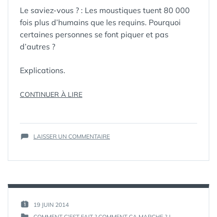
Le saviez-vous ? : Les moustiques tuent 80 000
fois plus d’humains que les requins. Pourquoi
certaines personnes se font piquer et pas
d’autres ?
Explications.
« COMMENT
CONTINUER À LIRE
ÇA
MARCHE
ÉTIQUETTES :
MOUSTIQUE
,
UN
PIQÛRE DE
SUR
MOUSTIQUE
MOUSTIQUE
LAISSER UN COMMENTAIRE
,
COMMENT
SANTÉ
? »
ÇA
MARCHE
UN
MOUSTIQUE
?
PAR :
19 JUIN 2014
PUBLIÉ
GUIM
COMMENT C'EST FAIT ? COMMENT CA MARCHE ?
|