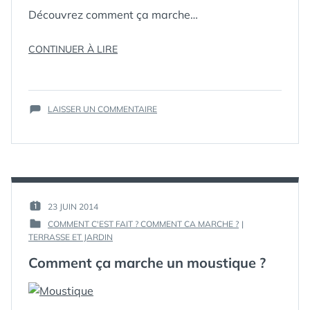
Découvrez comment ça marche…
« COMMENT
CONTINUER À LIRE
ÇA
MARCHE
LE
ÉTIQUETTES :
NFC
SUR
NFC
LAISSER UN COMMENTAIRE
COMMENT
? »
ÇA
MARCHE
LE
NFC
?
PAR :
23 JUIN 2014
PUBLIÉ
GUIM
COMMENT C'EST FAIT ? COMMENT CA MARCHE ?
|
LE :
PUBLIÉ
TERRASSE ET JARDIN
DANS
Comment ça marche un moustique ?