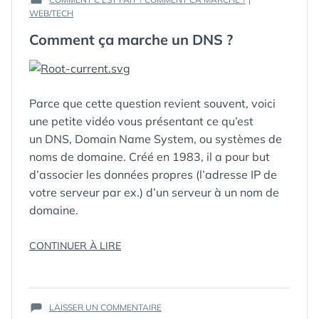
LE :
PUBLIÉ
WEB/TECH
DANS
Comment ça marche un DNS ?
Parce que cette question revient souvent, voici
une petite vidéo vous présentant ce qu’est
un DNS, Domain Name System, ou systèmes de
noms de domaine. Créé en 1983, il a pour but
d’associer les données propres (l’adresse IP de
votre serveur par ex.) d’un serveur à un nom de
domaine.
« COMMENT
CONTINUER À LIRE
ÇA
MARCHE
UN
SUR
DNS
LAISSER UN COMMENTAIRE