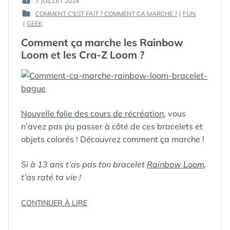
7 JUILLET 2014
PUBLIÉ
GUIM
COMMENT C'EST FAIT ? COMMENT CA MARCHE ?
|
FUN
LE :
PUBLIÉ
|
GEEK
DANS
Comment ça marche les Rainbow
Loom et les Cra-Z Loom ?
Nouvelle folie des cours de récréation
, vous
n’avez pas pu passer à côté de ces bracelets et
objets colorés ! Découvrez comment ça marche !
Si à 13 ans t’as pas ton bracelet
Rainbow Loom
,
t’as raté ta vie !
« COMMENT
CONTINUER À LIRE
ÇA
MARCHE