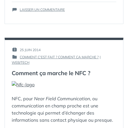
LES
ÉTIQUETTES :
RAINBOW
SUR
RAINBOW
LOOM
LAISSER UN COMMENTAIRE
COMMENT
LOOM
ÇA
ET
MARCHE
LES
LES
CRA-
RAINBOW
Z
LOOM
LOOM
ET
PAR :
25 JUIN 2014
PUBLIÉ
LES
? »
GUIM
COMMENT C'EST FAIT ? COMMENT CA MARCHE ?
|
LE :
CRA-
PUBLIÉ
WEB/TECH
Z
DANS
LOOM
Comment ça marche le NFC ?
?
NFC, pour
Near Field Communication
, ou
communication en champ proche est une
technologie qui permet d’échanger des
informations sans contact physique ou presque.