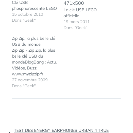
Clé USB
phosphorescente LEGO
La clé USB LEGO
15 octobre 2010
officielle
Dans "Geek"
19 mars 2011
Dans "Geek"
Zip Zip, la plus belle clé
USB du monde
Zip Zip - Zip Zip, la plus
belle clé USB du
mondeBlogBang : Actu,
Vidéos, Buzz
www.myzipzip.fr
27 novembre 2009
Dans "Geek"
ÉTIQUETTES :
CLÉ USB
,
SANDISK
,
USB 3
,
USB-C
Navigation
TEST DES ENERGY EARPHONES URBAN 4 TRUE