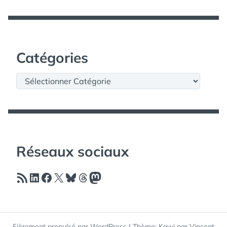
Catégories
Catégories
Réseaux sociaux
Flux RSS
LinkedIn
Facebook
X
Bluesky
Threads
Mastodon
Fièrement propulsé par WordPress
|
Thème: Kawi par
Vincent