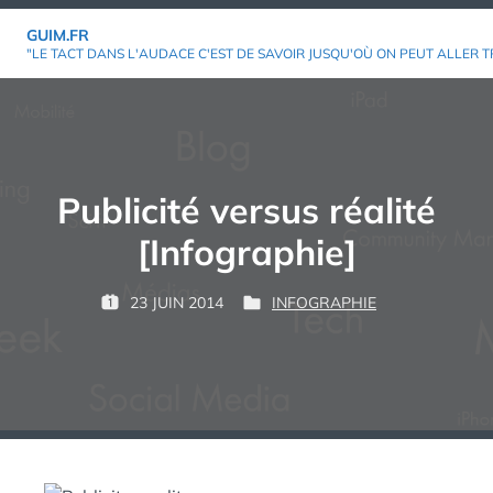
Aller
GUIM.FR
au
"LE TACT DANS L'AUDACE C'EST DE SAVOIR JUSQU'OÙ ON PEUT ALLER T
contenu
Publicité versus réalité
[Infographie]
P
23 JUIN 2014
INFOGRAPHIE
P
P
G
A
U
U
U
R
B
B
I
L
L
M
:
I
I
É
É
L
D
E
A