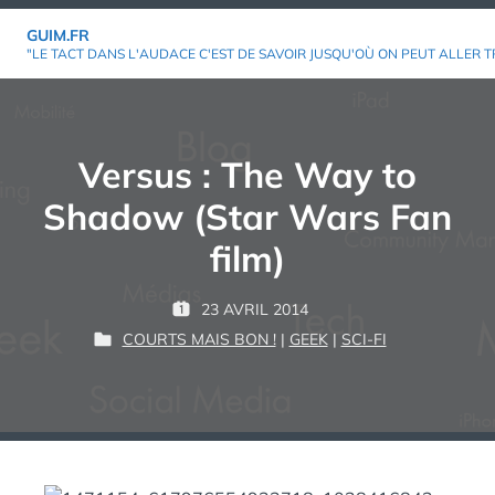
Aller
GUIM.FR
au
"LE TACT DANS L'AUDACE C'EST DE SAVOIR JUSQU'OÙ ON PEUT ALLER T
contenu
Versus : The Way to
Shadow (Star Wars Fan
film)
P
23 AVRIL 2014
P
G
A
COURTS MAIS BON !
|
GEEK
|
SCI-FI
U
P
U
R
B
U
I
L
B
M
:
I
L
É
I
L
É
E