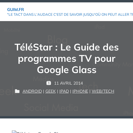
Aller
GUIM.FR
au
"LE TACT DANS L'AUDACE C'EST DE SAVOIR JUSQU'OÙ ON PEUT ALLER T
contenu
TéléStar : Le Guide des
programmes TV pour
Google Glass
P
11 AVRIL 2014
P
G
A
ANDROID
|
GEEK
|
IPAD
|
IPHONE
|
WEB/TECH
U
P
U
R
B
U
I
L
B
M
:
I
L
É
I
L
É
E