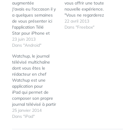
augmentée
vous offrir une toute
J'avais eu l'occason il y
nouvelle expérience.
a quelques semaines
"Vous ne regarderez
de vous présenter ici
plus la télé comme
22 avril 2013
l'application Télé
avant !"... Téléchargez
Dans "Freebox"
Star pour iPhone et
sans attendre la
iPad (voir mon
23 juin 2013
nouvelle version de
précédent billet
Dans "Android"
l'application Télé Star
présentant l'application
pour iPhone et iPad
Watchup, le journal
et ses nombreuses
pour en faire
télévisé multichaîne
fonctionnalités). Forte
l'expérience
dont vous êtes le
de ses nombreuses
!>> http://bit.ly/TeleStar-
rédacteur en chef
mises-à-jour et
iPhone-iPad Voici le
Watchup est une
évolutions, l'application
détail des
application pour
de programmes télé est
fonctionnalités de
iPad qui permet de
désormais disponible
l'application, disponible
composer son propre
pour les smartphones
pour…
journal télévisé à partir
Android (la version
de vidéos d’actualité.
25 janvier 2014
tablette arrive très…
ÉTIQUETTES :
DOTSCREEN
,
Plutôt que de zapper
Dans "iPad"
GOOGLE
plusieurs chaînes, cette
GLASS
,
GUIDE
,
application va vous
MONDADORI
,
composer un JT sur