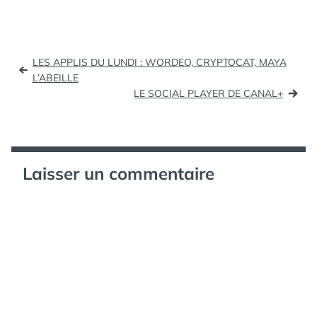
PROGRAMMES
,
mesure. Je l'utilise
SOCIAL
,
TDF
,
désormais
TÉLÉ
,
quotidiennement, et je
TÉLÉSTAR
,
TV
Navigation
tenais à vous la
LES APPLIS DU LUNDI : WORDEO, CRYPTOCAT, MAYA
présenter ! Le concept
de
L’ABEILLE
est de réinventer…
LE SOCIAL PLAYER DE CANAL+
l’article
Laisser un commentaire