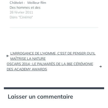
Châtelet : Meilleur film
sera le Maître…
Albert Dupontel Les
Des hommes et des
garçons et Guillaume, à
dieux de Xavier
26 février 2011
table ! produit…
Beauvois Meilleur
Dans "Cinéma"
réalisateur Roman
ÉTIQUETTES :
2014
,
Polanski pour The
CÉSAR
,
Ghost Writer Meilleur
CÉSAR2014
,
Acteur Éric Elmosnino
PALMARÈS
(Gainsbourg (vie
héroïque)) Meilleure
Navigation
actrice Sara Forestier
L’ARROGANCE DE L’HOMME, C’EST DE PENSER QU’IL
(Le nom des gens)…
de
MAÎTRISE LA NATURE
OSCARS 2014 : LE PALMARÈS DE LA 86E CÉRÉMONIE
l’article
DES ACADEMY AWARDS
Laisser un commentaire