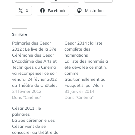
X
Facebook
Mastodon
Similaire
Palmarès des César
César 2014 : la liste
2012 : Le live de la 37e
complète des
Cérémonie des César
nominations
L’Académie des Arts et
La liste des nommés a
Techniques du Cinéma
été dévoilée ce matin,
va récompenser ce soir
comme
vendrdi 24 février 2012
traditionnellement au
au Théâtre du Châtelet
Fouquet's, par Alain
les meilleurs talents du
24 février 2012
Terzian, président de
31 janvier 2014
cinéma lors de la 37e
Dans "Cinéma"
l'Académie des César.
Dans "Cinéma"
Cérémonie des César,
Découvrez la liste
César 2011 : le
organisée avec Canal+
complète des
palmarès
et présidée par le
nominations ! Meilleur
La 36e cérémonie des
comédien et réalisateur
film Neuf mois ferme
César vient de se
Guillaume Canet.
produit par Catherine
consacrer au théâtre du
Antoine de Caunes en
Bozorgan, réalisé par