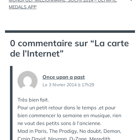
MONOPOLY MILLIONNAIRE, SOCHI 2014 – OLYMPIC
l’article
MEDALS APP
0 commentaire sur “
La carte
de l’Internet
”
Once upon a past
Le 3 février 2014 à 17h29
Très bien fait.
Pour un petit retour dans le temps ,et pour
bien commencer la semaine en musique, rien
ne vaut des petits sons à l’ancienne.
Mad in Paris, The Prodigy, No doubt, Demon,
Craig David, Nirvana, O-Zone, Meredith