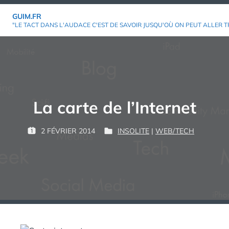
Aller
GUIM.FR
au
"LE TACT DANS L'AUDACE C'EST DE SAVOIR JUSQU'OÙ ON PEUT ALLER T
contenu
La carte de l’Internet
P
2 FÉVRIER 2014
INSOLITE
|
WEB/TECH
P
P
G
A
U
U
U
R
B
B
I
L
L
M
:
I
I
É
É
L
D
E
A
N