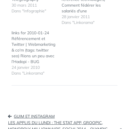
30 mars 2011
Comment fédérer les
Dans "Infographie"
salariés d'une
entreprise autour de sa
28 janvier 2011
marque employeur? -
Dans "Linkorama"
Le blog de Julien Cotte
links for 2010-01-24
(tags: socialnetworks
Référencement et
hr) Scoop it, ou
Twitter | Webmarketing
comment devenir
& co'm (tags: twitter
Curator Scoop it, un
seo) Rions un peu avec
outil que j'affectionne
l’Hadopi - BUG
particulièrement ! (tags:
BROTHER - Blog
24 janvier 2010
curation) Social Media
LeMonde.fr Faut-il
Dans "Linkorama"
… or Social
surveiller, filtrer et
Blogmarking?…
censurer le Net comme
le fait la Chine, et
comme le prônait
récemment le chanteur
Bono ? Les droits
Navigation
d’auteur sont-ils plus
GUIM ET INSTAGRAM
importants que les…
de
LES APPLIS DU LUNDI : THE STAT APP, GROOPIC,