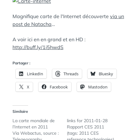
:
S
Magnifique carte de l'Internet découverte
via un
post de Natacha
…
A voir ici en en grand et en HD :
http://buff.ly/1i5hwdS
Partager :
LinkedIn
Threads
Bluesky
X
Facebook
Mastodon
Similaire
La carte mondiale de
links for 2011-01-28
l’Internet en 2011
Rapport CES 2011
Via Webactus, source :
(tags: 2011 CES
Telegeography
reference technologies)