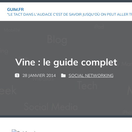
Aller
GUIM.FR
au
"LE TACT DANS L'AUDACE C'EST DE SAVOIR JUSQU'OÙ ON PEUT ALLER T
contenu
Vine : le guide complet
P
28 JANVIER 2014
SOCIAL NETWORKING
P
P
G
A
U
U
U
R
B
B
I
L
L
M
:
I
I
É
É
L
D
E
A
N