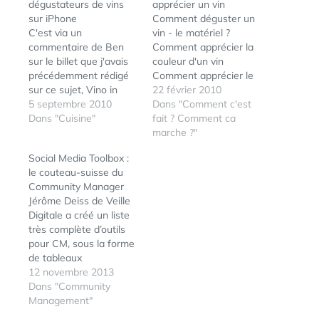
dégustateurs de vins
apprécier un vin
sur iPhone
Comment déguster un
C'est via un
vin - le matériel ?
commentaire de Ben
Comment apprécier la
sur le billet que j'avais
couleur d'un vin
précédemment rédigé
Comment apprécier le
sur ce sujet, Vino in
nez d'un vin Comment
22 février 2010
iPhone Veritas !, que j'ai
5 septembre 2010
apprécier la bouche
Dans "Comment c'est
pu découvrir cette
Dans "Cuisine"
d'un vin
fait ? Comment ca
petite perle d'app
marche ?"
qu'est Taste a Wine.
Social Media Toolbox :
J'ai depuis longtemps
le couteau-suisse du
cherché une application
Community Manager
qui me permettait de
Jérôme Deiss de Veille
lister les vins que j'ai eu
Digitale a créé un liste
l'occasion…
très complète d’outils
pour CM, sous la forme
de tableaux
comparatifs et évolutifs,
12 novembre 2013
puisque ils seront remis
Dans "Community
à jour tous les mois. Un
Management"
super boulot, avec à
ÉTIQUETTES :
GUIDE
,