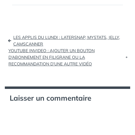
chaque fois la
SOCIAL
,
description et le petit
TWITTER
,
plus de chaque outil :
VIDEO
,
VINE
Outils Twitter Outils
Facebook Outils…
Navigation
LES APPLIS DU LUNDI : LATERSNAP, MYSTATS, JELLY,
de
CAMSCANNER
YOUTUBE INVIDEO : AJOUTER UN BOUTON
l’article
D’ABONNEMENT EN FILIGRANE OU LA
RECOMMANDATION D’UNE AUTRE VIDÉO
Laisser un commentaire