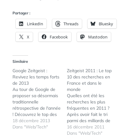
Partager :
LinkedIn
Threads
Bluesky
X
Facebook
Mastodon
Similaire
Google Zeitgeist :
Zeitgeist 2011 : Le top
Revivez les temps forts
10 des recherches en
de 2013
France et dans le
Au tour de Google de
monde
proposer sa désormais
Quelles ont été les
traditionnelle
recherches les plus
rétrospective de l'année
fréquentes en 2011 ?
! Découvrez le top des
Après avoir fait le tri
requêtes de recherche
18 décembre 2013
parmi des milliards de
sur Google Tendances,
Dans "Web/Tech"
recherches Google,
16 décembre 2011
revivez l'année 2013 en
Zeitgeist a identifié les
Dans "Web/Tech"
vidéo (ci-dessous),
10 requêtes ayant