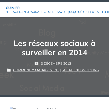
Aller
GUIM.FR
au
"LE TACT DANS L'AUDACE C'EST DE SAVOIR JUSQU'OÙ ON PEUT ALLER T
contenu
Les réseaux sociaux à
surveiller en 2014
P
3 DÉCEMBRE 2013
P
G
A
COMMUNITY MANAGEMENT
|
SOCIAL NETWORKING
U
P
U
R
B
U
I
L
B
M
:
I
L
É
I
L
É
E
D