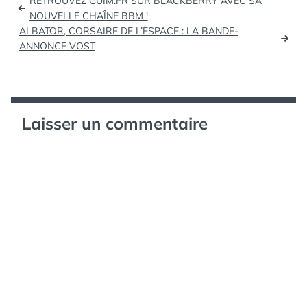
RETROUVEZ GUIM.FR SUR BLACKBERRY AVEC SA
de
NOUVELLE CHAÎNE BBM !
ALBATOR, CORSAIRE DE L’ESPACE : LA BANDE-
l’article
ANNONCE VOST
Laisser un commentaire