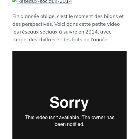
A
:
N
S
Fin d’année oblige, c’est le moment des bilans et
des perspectives. Voici dans cette petite vidéo
les réseaux sociaux à suivre en 2014, avec
rappel des chiffres et des faits de l’année.