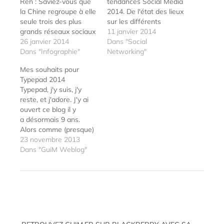
Ren : Saviez-vous que
tendances Social Media
la Chine regroupe à elle
2014. De l'état des lieux
seule trois des plus
sur les différents
grands réseaux sociaux
réseaux sociaux aux
11 janvier 2014
? Avez-vous déjà profil
26 janvier 2014
perspectives à venir,
Dans "Social
sur VK (le mien est ici) ?
Dans "Infographie"
une présentation fort
Networking"
Saviez-vous qu'Orkut et
instructive que je vous
Mes souhaits pour
Friendster existent
invite à découvrir.
Typepad 2014
toujours ? Jeremy
Typepad, j'y suis, j'y
Waite a compilé dans
reste, et j'adore. J'y ai
cette infographie
ouvert ce blog il y
quelques faits et
a désormais 9 ans.
chiffres des réseaux
Alors comme (presque)
sociaux…
chaque année depuis,
23 novembre 2013
je rédige ma petite liste
Dans "GuiM Weblog"
ÉTIQUETTES :
2014
,
de souhaits... J'ai bien le
RÉSEAUX
droit de croire au père
SOCIAUX
,
Noël, non ? D'autant
SOCIAL
,
plus que le TypePapa'd
TENDANCES
,
Noël n'a que rarement
TRENDS
manqué de…
Navigation