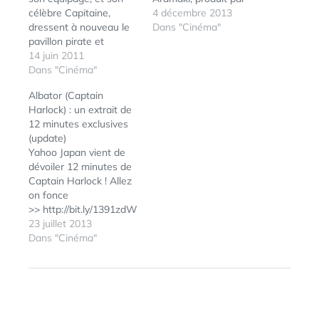
célèbre Capitaine,
Toei Animation d'après
4 décembre 2013
dressent à nouveau le
l'oeuvre de Leiji
Dans "Cinéma"
pavillon pirate et
Matsumoto. Pour
s'engagent au combat !
14 juin 2011
rappel, sortie en salles
Je vous l'avais annoncé
Dans "Cinéma"
le 25 décembre 2013
ici il y a deux ans déjà...
Voir aussi : Quelques
Albator (Captain
Voici donc le reportage
images exclusives du
Harlock) : un extrait de
présenté par BFM TV
film Le teaser VF La
12 minutes exclusives
au Festival du film
page officielle du film
(update)
d’animation d’Annecy,
Yahoo Japan vient de
où une exposition…
dévoiler 12 minutes de
Captain Harlock ! Allez
on fonce
>> http://bit.ly/1391zdW
UPDATE : Les vidéos
23 juillet 2013
sont maintenant
Dans "Cinéma"
disponibles en VO
sous-titrée en
ÉTIQUETTES :
ALBATOR
,
anglais Les 12
FILM
premières minutes du
film