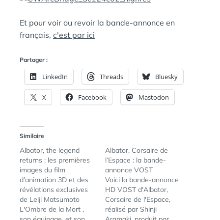
Et pour voir ou revoir la bande-annonce en
français,
c'est par ici
Partager :
LinkedIn
Threads
Bluesky
X
Facebook
Mastodon
Similaire
Albator, the legend
Albator, Corsaire de
returns : les premières
l’Espace : la bande-
images du film
annonce VOST
d’animation 3D et des
Voici la bande-annonce
révélations exclusives
HD VOST d'Albator,
de Leiji Matsumoto
Corsaire de l'Espace,
L'Ombre de la Mort ,
réalisé par Shinji
son équipage, et son
Aramaki, produit par