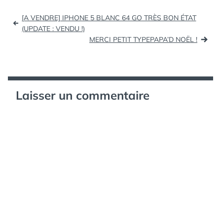
: http://bit.ly/1e1XuxfLa
Navigation
nouvelle bande-
[A VENDRE] IPHONE 5 BLANC 64 GO TRÈS BON ÉTAT
annonce de 3 min
de
(UPDATE : VENDU !)
: http://bit.ly/176URGW
MERCI PETIT TYPEPAPA’D NOËL !
l’article
Laisser un commentaire